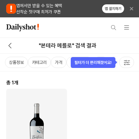
앱에서만 받을 수 있는 혜택
앱 설치하기
선착순 첫구매 최저가 쿠폰
"본테라 메를로" 검색 결과
상품정보
카테고리
가격
비비노점수
국가
용량
케이
필터가 더 편리해졌어요!
총
1
개