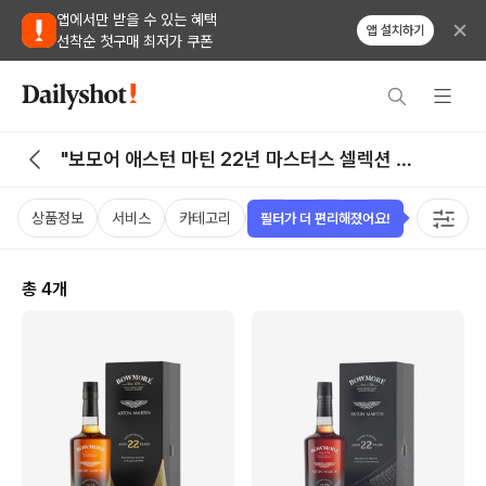
앱에서만 받을 수 있는 혜택
앱 설치하기
선착순 첫구매 최저가 쿠폰
"보모어 애스턴 마틴 22년 마스터스 셀렉션 에
디션 2" 검색 결과
상품정보
서비스
카테고리
가격
국가
용량
태그
필터가 더 편리해졌어요!
총
4
개