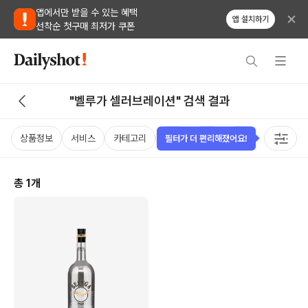
앱에서만 받을 수 있는 혜택
앱 설치하기
선착순 첫구매 최저가 쿠폰
"벨루가 셀러브레이션" 검색 결과
상품정보
서비스
카테고리
가격
국가
용량
태그
필터가 더 편리해졌어요!
총
1
개