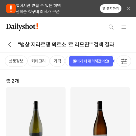
앱에서만 받을 수 있는 혜택
앱 설치하기
선착순 첫구매 최저가 쿠폰
"뱅상 지라르댕 뫼르소 '르 리모진'" 검색 결과
상품정보
카테고리
가격
비비노점수
국가
용량
케이
필터가 더 편리해졌어요!
총
2
개