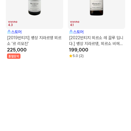
4.3
4.1
스토어
스토어
[2019빈티지] 뱅상 지라르댕 뫼르
[2022빈티지 뫼르소 레 끌루 입니
소 '르 리모진'
다.] 뱅상 지라르댕, 뫼르소 비에이
225,000
비뉴
199,000
5.0
(
2
)
품절임박