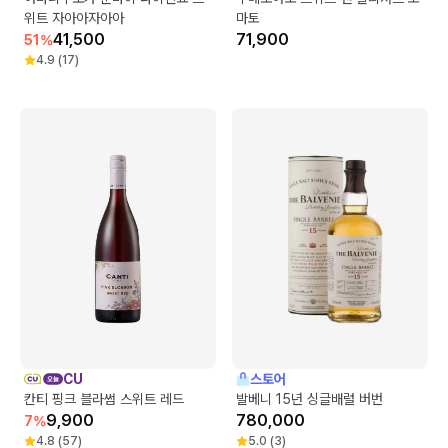
위트 자아아자아아
마토
41,500
71,900
51
%
4.9
(
17
)
CU
스토어
칸티 핑크 블라썸 스위트 레드
발베니 15년 싱글배럴 버번
9,900
780,000
7
%
4.8
(
57
)
5.0
(
3
)