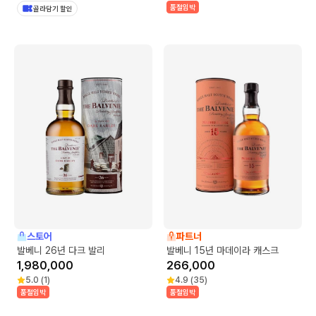
품절임박
골라담기 할인
스토어
파트너
발베니 26년 다크 발리
발베니 15년 마데이라 캐스크
1,980,000
266,000
5.0
(
1
)
4.9
(
35
)
품절임박
품절임박