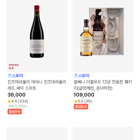
4.4
스토어
스토어
킨즈마라울리 마라니 킨즈마라울리
발베니 더블우드 12년 전용잔 패키
레드 세미 스위트
지(글렌캐런, 온더락잔)
36,000
109,000
4.6
(
334
)
5.0
(
36
)
구매 5,900+
품절임박
품절임박