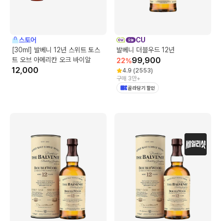
스토어
CU
[30ml] 발베니 12년 스위트 토스
발베니 더블우드 12년
트 오브 아메리칸 오크 바이알
99,900
22
%
12,000
4.9
(
2553
)
구매 3만+
골라담기 할인