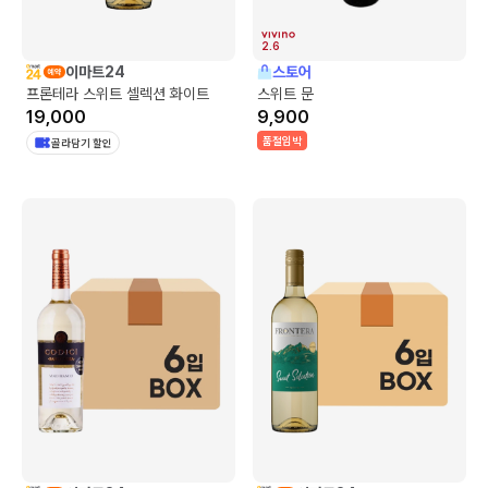
2.6
이마트24
스토어
프론테라 스위트 셀렉션 화이트
스위트 문
19,000
9,900
품절임박
골라담기 할인