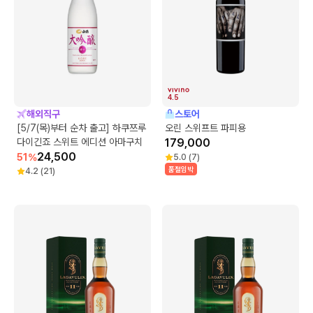
4.5
해외직구
스토어
[5/7(목)부터 순차 출고] 하쿠쯔루
오린 스위프트 파피용
다이긴죠 스위트 에디션 아마구치
179,000
24,500
51
%
5.0
(
7
)
품절임박
4.2
(
21
)