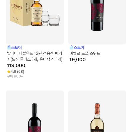
스토어
스토어
발베니 더블우드 12년 전용잔 패키
비벨로 로쏘 스위트
지(노징 글라스 1개, 온더락 잔 1개)
19,000
119,000
4.8
(
68
)
구매 900+