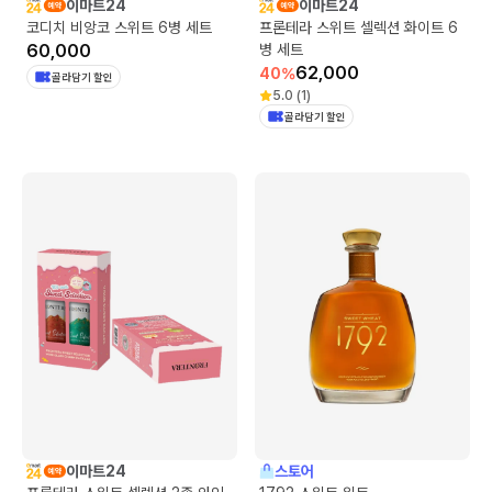
이마트24
이마트24
코디치 비앙코 스위트 6병 세트
프론테라 스위트 셀렉션 화이트 6
60,000
병 세트
62,000
40
%
골라담기 할인
5.0
(
1
)
골라담기 할인
이마트24
스토어