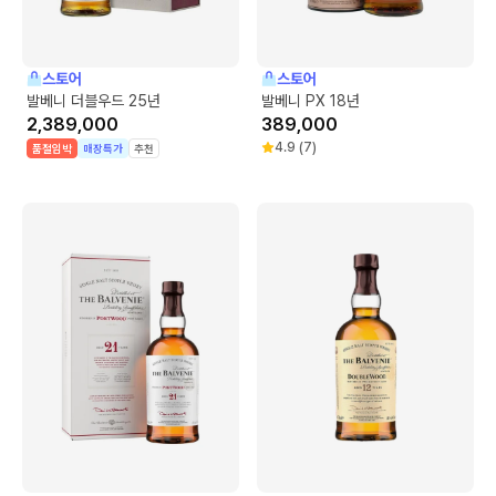
스토어
스토어
발베니 더블우드 25년
발베니 PX 18년
2,389,000
389,000
4.9
(
7
)
품절임박
매장특가
추천