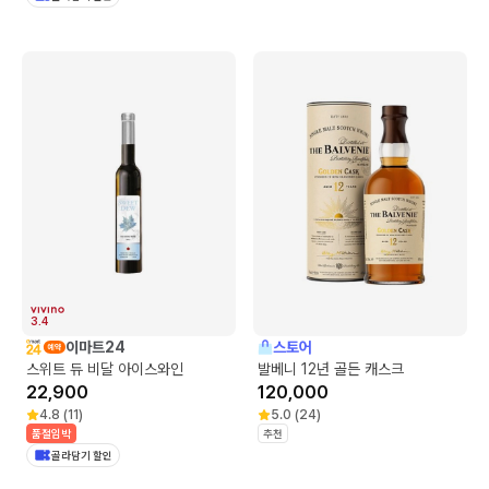
3.4
이마트24
스토어
스위트 듀 비달 아이스와인
발베니 12년 골든 캐스크
22,900
120,000
4.8
(
11
)
5.0
(
24
)
품절임박
추천
골라담기 할인