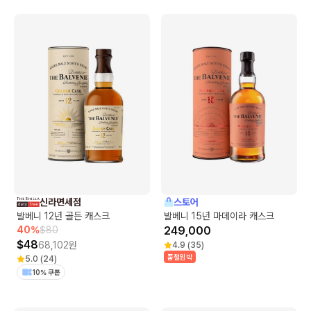
신라면세점
스토어
발베니 12년 골든 캐스크
발베니 15년 마데이라 캐스크
40
%
$
80
249,000
$
48
68,102
원
4.9
(
35
)
품절임박
5.0
(
24
)
10% 쿠폰