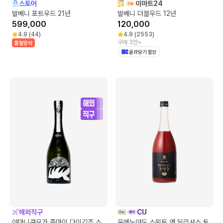
스토어
이마트24
발베니 포트우드 21년
발베니 더블우드 12년
599,000
120,000
4.9
(
44
)
4.9
(
2553
)
구매 3만+
품절임박
골라담기 할인
해외직구
CU
야마니쿠모가 준마이 다이긴죠 스
우메노야도 스위트 앤 딜리셔스 토