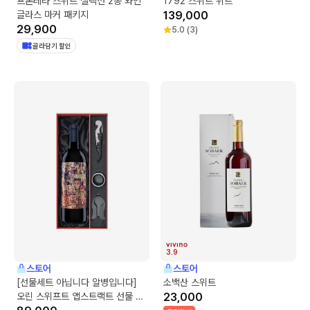
프론테라 스위트 셀렉션 2종 와인
1792 스위트 위트
글라스 마커 패키지
139,000
29,900
5.0
(
3
)
골라담기 할인
3.9
스토어
스토어
[선물세트 아닙니다 알병입니다]
소백산 스위트
오린 스위프트 앱스트랙트 선물 세
23,000
트