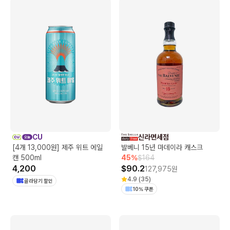
CU
신라면세점
[4개 13,000원] 제주 위트 에일
발베니 15년 마데이라 캐스크
캔 500ml
45
%
$
164
4,200
$
90.2
127,975
원
4.9
(
35
)
골라담기 할인
10% 쿠폰