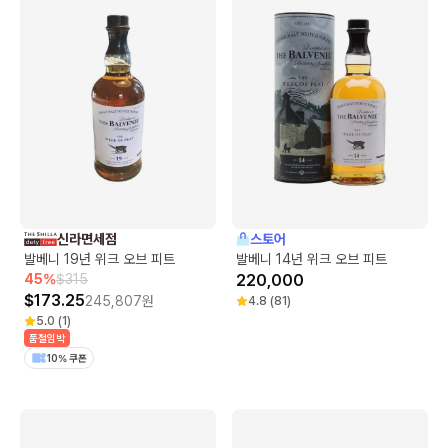
신라면세점
스토어
발베니 19년 위크 오브 피트
발베니 14년 위크 오브 피트
45
%
$
315
220,000
$
173.25
245,807
원
4.8
(
81
)
5.0
(
1
)
품절임박
10% 쿠폰