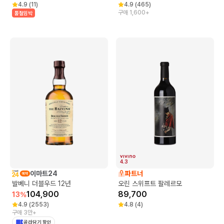
4.9
(
11
)
4.9
(
465
)
구매 1,600+
품절임박
4.3
이마트24
파트너
발베니 더블우드 12년
오린 스위프트 팔레르모
104,900
89,700
13
%
4.9
(
2553
)
4.8
(
4
)
구매 3만+
골라담기 할인