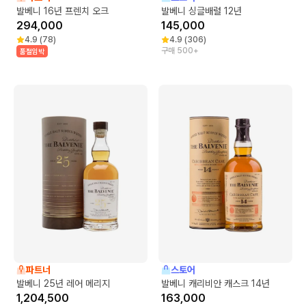
발베니 16년 프렌치 오크
발베니 싱글배럴 12년
294,000
145,000
4.9
(
78
)
4.9
(
306
)
구매 500+
품절임박
파트너
스토어
발베니 25년 레어 메리지
발베니 캐리비안 캐스크 14년
1,204,500
163,000