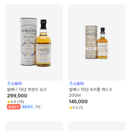
스토어
스토어
발베니 16년 프렌치 오크
발베니 16년 트리플 캐스크
299,000
200ml
145,000
4.9
(
78
)
품절임박
매장특가
추천
5.0
(
1
)