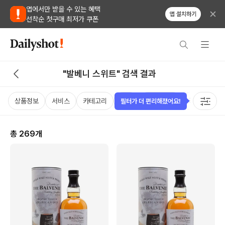
앱에서만 받을 수 있는 혜택
앱 설치하기
선착순 첫구매 최저가 쿠폰
"발베니 스위트" 검색 결과
상품정보
서비스
카테고리
가격
비비노점수
국가
용
필터가 더 편리해졌어요!
총
269
개