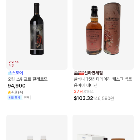
4.3
스토어
신라면세점
오린 스위프트 팔레르모
발베니 15년 마데이라 캐스크 빅토
94,900
응아이 에디션
37
%
$
164
4.8
(
4
)
$
103.32
매장특가
추천
146,590
원