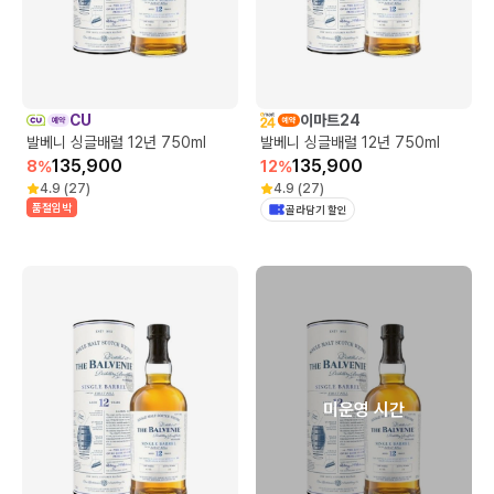
CU
이마트24
발베니 싱글배럴 12년 750ml
발베니 싱글배럴 12년 750ml
135,900
135,900
8
%
12
%
4.9
(
27
)
4.9
(
27
)
품절임박
골라담기 할인
미운영 시간