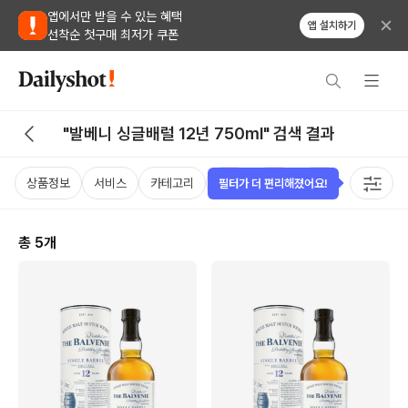
앱에서만 받을 수 있는 혜택
앱 설치하기
선착순 첫구매 최저가 쿠폰
"발베니 싱글배럴 12년 750ml" 검색 결과
상품정보
서비스
카테고리
가격
국가
용량
태그
필터가 더 편리해졌어요!
총
5
개