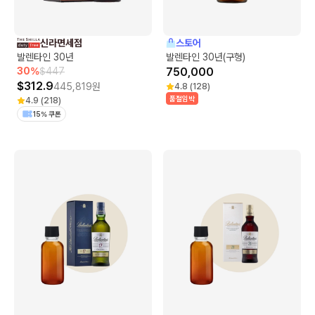
신라면세점
스토어
발렌타인 30년
발렌타인 30년(구형)
30
%
$
447
750,000
$
312.9
445,819
원
4.8
(
128
)
품절임박
4.9
(
218
)
15% 쿠폰