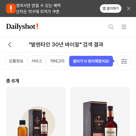
앱에서만 받을 수 있는 혜택
앱 설치하기
선착순 첫구매 최저가 쿠폰
"발렌타인 30년 바이알" 검색 결과
상품정보
서비스
카테고리
가격
국가
용량
태그
필터가 더 편리해졌어요!
총
6
개