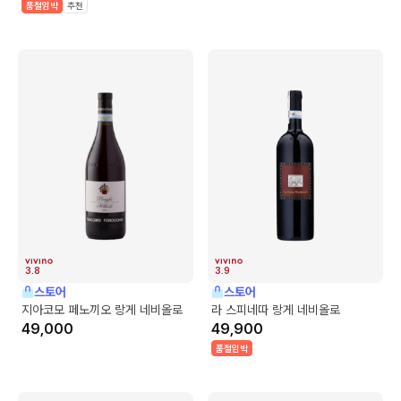
품절임박
추천
3.8
3.9
스토어
스토어
지아코모 페노끼오 랑게 네비올로
라 스피네따 랑게 네비올로
49,000
49,900
품절임박