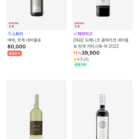
3.8
3.9
스토어
해외직구
바바, 랑게 네비올로
[마감] 도메니코 클레리코 네비올
80,000
로 랑게 카피스메-에 2022
39,900
11
%
품절임박
4.5
(
2
)
공동구매