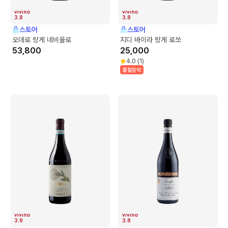
3.8
3.8
스토어
스토어
오데로 랑게 네비올로
지디 바이라 랑게 로쏘
53,800
25,000
4.0
(
1
)
품절임박
3.9
3.8