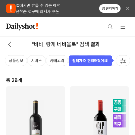
앱에서만 받을 수 있는 혜택
앱 설치하기
선착순 첫구매 최저가 쿠폰
"바바, 랑게 네비올로" 검색 결과
상품정보
서비스
카테고리
가격
비비노점수
국가
용
필터가 더 편리해졌어요!
총
28
개