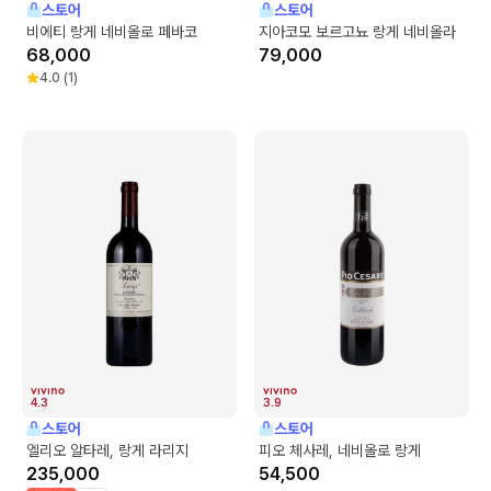
스토어
스토어
비에티 랑게 네비올로 페바코
지아코모 보르고뇨 랑게 네비올라
68,000
79,000
4.0
(
1
)
4.3
3.9
스토어
스토어
엘리오 알타레, 랑게 라리지
피오 체사레, 네비올로 랑게
235,000
54,500