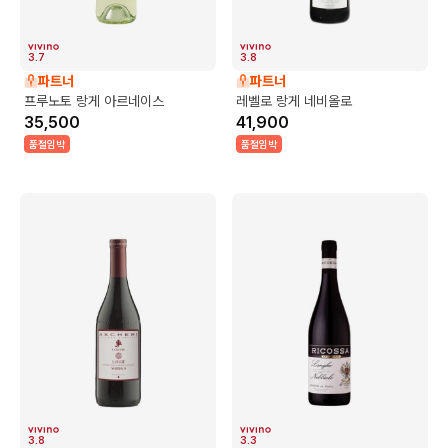
3.7
3.8
파트너
파트너
프루노토 랑게 아르네이스
레벨로 랑게 네비올로
35,500
41,900
품절임박
품절임박
3.8
3.3