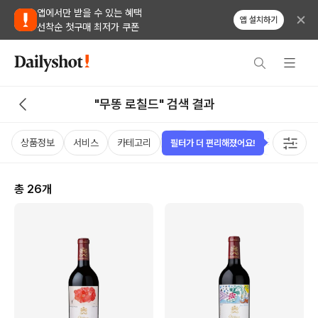
앱에서만 받을 수 있는 혜택
앱 설치하기
선착순 첫구매 최저가 쿠폰
"무똥 로칠드" 검색 결과
상품정보
서비스
카테고리
가격
비비노점수
국가
용
필터가 더 편리해졌어요!
총
26
개