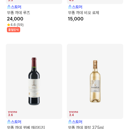
스토어
스토어
무똥 까데 루즈
무똥 까데 비오 로제
24,000
15,000
4.6
(
59
)
품절임박
3.6
3.4
스토어
스토어
무똥 까데 뀌베 헤리티지
무똥 까데 블랑 375ml