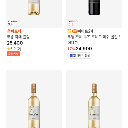
3.4
3.5
파트너
이마트24
무똥 까데 블랑
무똥 까데 루즈 프레드 러쉬 콜린스
25,400
에디션
24,900
17
%
5.0
(
2
)
품절임박
골라담기 할인