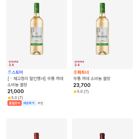
3.4
3.4
스토어
파트너
[ᆢ재고정리 할인행사] 무똥 까데
무똥 까데 소비뇽 블랑
소비뇽 블랑
23,700
21,000
5.0
(
7
)
5.0
(
7
)
품절임박
매장특가
추천