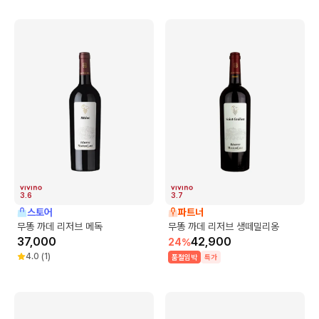
3.6
3.7
스토어
파트너
무똥 까데 리저브 메독
무똥 까데 리저브 생떼밀리옹
37,000
42,900
24
%
4.0
(
1
)
품절임박
특가