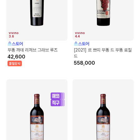
3.6
4.4
스토어
스토어
무똥 까데 리저브 그라브 루즈
[2021] 르 쁘띠 무똥 드 무똥 로칠
42,600
드
558,000
품절임박