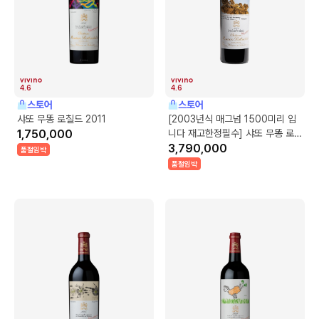
4.6
4.6
스토어
스토어
샤또 무똥 로칠드 2011
[2003년식 매그넘 1500미리 입
1,750,000
니다 재고한정필수] 샤또 무똥 로
칠드 2004
3,790,000
품절임박
품절임박