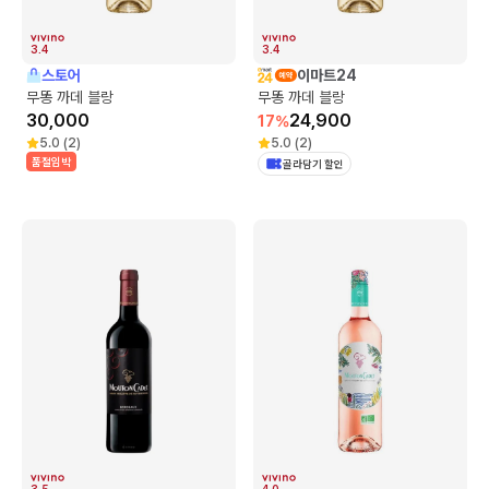
3.4
3.4
스토어
이마트24
무똥 까데 블랑
무똥 까데 블랑
30,000
24,900
17
%
5.0
(
2
)
5.0
(
2
)
품절임박
골라담기 할인
3.5
4.0