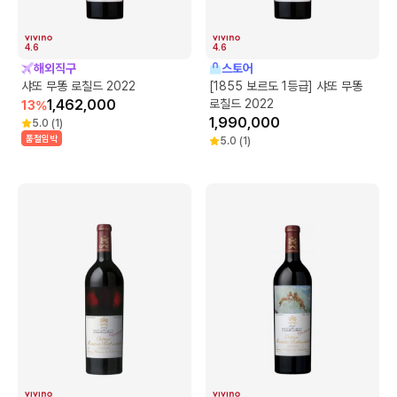
4.6
4.6
해외직구
스토어
샤또 무똥 로칠드 2022
[1855 보르도 1등급] 샤또 무똥
1,462,000
로칠드 2022
13
%
1,990,000
5.0
(
1
)
품절임박
5.0
(
1
)