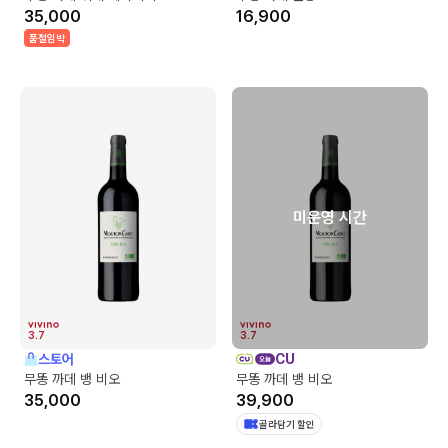
35,000
16,900
품절임박
미운영 시간
3.7
3.7
스토어
CU
무똥 까데 뱅 비오
무똥 까데 뱅 비오
35,000
39,900
골라담기 할인