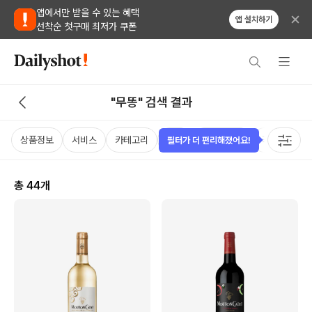
앱에서만 받을 수 있는 혜택
앱 설치하기
선착순 첫구매 최저가 쿠폰
"무똥" 검색 결과
상품정보
서비스
카테고리
가격
비비노점수
국가
용
필터가 더 편리해졌어요!
총
44
개