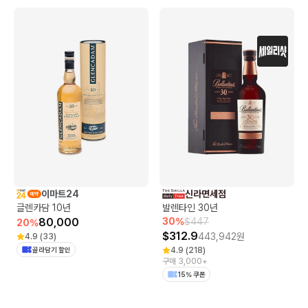
이마트24
신라면세점
글렌카담 10년
발렌타인 30년
80,000
30
%
$
447
20
%
$
312.9
443,942
원
4.9
(
33
)
골라담기 할인
4.9
(
218
)
구매 3,000+
15% 쿠폰