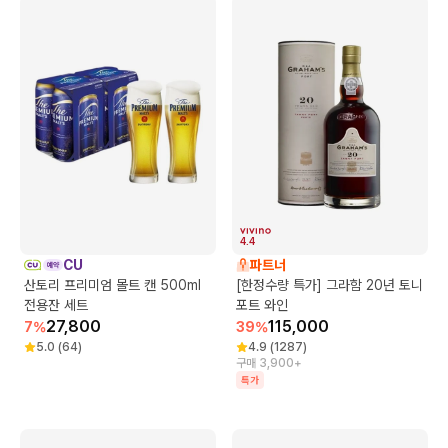
4.4
CU
파트너
산토리 프리미엄 몰트 캔 500ml
[한정수량 특가] 그라함 20년 토니
전용잔 세트
포트 와인
27,800
115,000
7
%
39
%
5.0
(
64
)
4.9
(
1287
)
구매 3,900+
특가