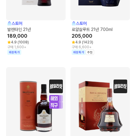
스토어
스토어
발렌타인 21년
로얄살루트 21년 700ml
189,000
205,000
4.9
(
1008
)
4.9
(
1423
)
구매 1,600+
구매 6,600+
매장특가
매장특가
추천