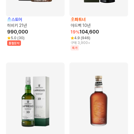
스토어
파트너
히비키 21년
아드벡 10년
990,000
104,600
19
%
5.0
(
30
)
4.9
(
946
)
구매 3,900+
품절임박
특가