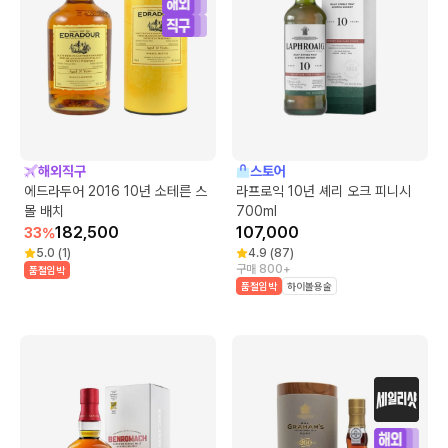
해외직구
스토어
에드라두어 2016 10년 소테른 스
라프로익 10년 셰리 오크 피니시
몰 배치
700ml
182,500
107,000
33
%
5.0
(
1
)
4.9
(
87
)
구매 800+
품절임박
품절임박
하이볼용술