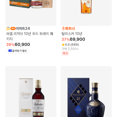
이마트24
파트너
러셀 리저브 10년 우드 트레이 패
탈리스커 10년
키지
69,900
37
%
60,900
39
%
4.9
(
689
)
구매 2,500+
골라담기 할인
특가