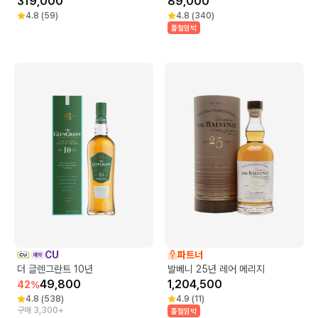
319,000
89,000
4.8
(
59
)
4.8
(
340
)
품절임박
CU
파트너
더 글렌그란트 10년
발베니 25년 레어 메리지
49,800
1,204,500
42
%
4.8
(
538
)
4.9
(
11
)
구매 3,300+
품절임박