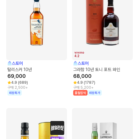
4.2
스토어
스토어
탈리스커 10년
그라함 10년 토니 포트 와인
69,000
68,000
4.9
(
689
)
4.9
(
1787
)
구매 2,500+
구매 5,200+
매장특가
품절임박
매장특가