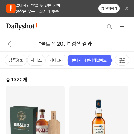
앱에서만 받을 수 있는 혜택
앱 설치하기
선착순 첫구매 최저가 쿠폰
"몰트락 20년" 검색 결과
상품정보
서비스
카테고리
가격
비비노점수
국가
용
필터가 더 편리해졌어요!
총
1320
개