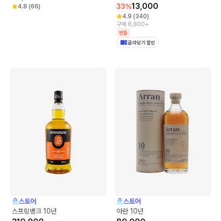
13,000
33
%
4.8
(
66
)
4.9
(
340
)
구매 6,800+
번들
골라담기 할인
스토어
스토어
스프링뱅크 10년
아란 10년