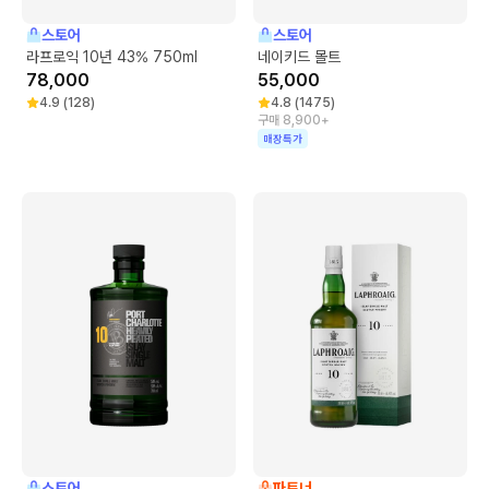
스토어
스토어
라프로익 10년 43% 750ml
네이키드 몰트
78,000
55,000
4.9
(
128
)
4.8
(
1475
)
구매 8,900+
매장특가
스토어
파트너