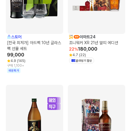
스토어
이마트24
[전국 최저가] 아드벡 10년 글라스
조니워커 XR 21년 말띠 에디션
팩 선물 세트
180,000
22
%
99,000
4.7
(
22
)
4.9
(
145
)
골라담기 할인
구매 1,100+
매장특가