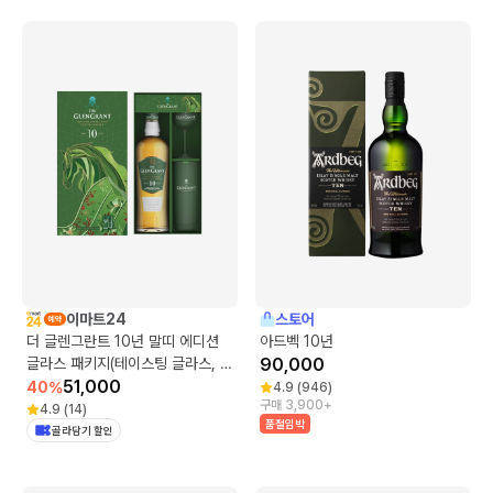
이마트24
스토어
더 글렌그란트 10년 말띠 에디션
아드벡 10년
글라스 패키지(테이스팅 글라스, 하
90,000
이볼 글라스)
51,000
40
%
4.9
(
946
)
구매 3,900+
4.9
(
14
)
품절임박
골라담기 할인