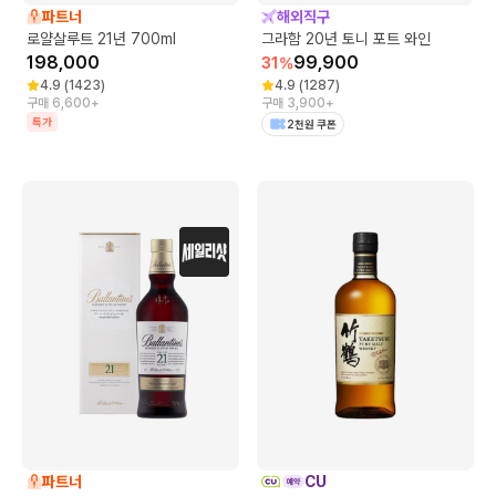
파트너
해외직구
로얄살루트 21년 700ml
그라함 20년 토니 포트 와인
198,000
99,900
31
%
4.9
(
1423
)
4.9
(
1287
)
구매 6,600+
구매 3,900+
특가
2천원 쿠폰
파트너
CU