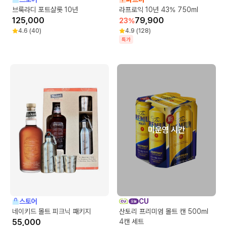
브룩라디 포트샬롯 10년
라프로익 10년 43% 750ml
125,000
79,900
23
%
4.6
(
40
)
4.9
(
128
)
특가
미운영 시간
스토어
CU
네이키드 몰트 피크닉 패키지
산토리 프리미엄 몰트 캔 500ml
55,000
4캔 세트