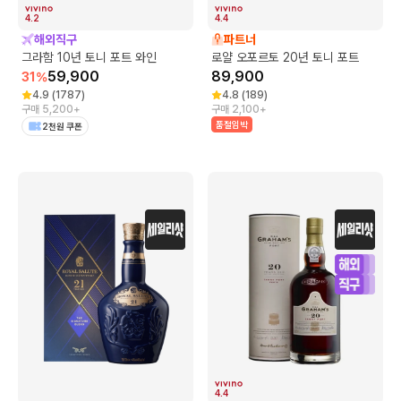
4.2
4.4
해외직구
파트너
그라함 10년 토니 포트 와인
로얄 오포르토 20년 토니 포트
59,900
89,900
31
%
4.9
(
1787
)
4.8
(
189
)
구매 5,200+
구매 2,100+
품절임박
2천원 쿠폰
4.4