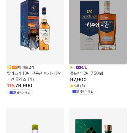
미운영 시간
이마트24
CU
탈리스커 10년 전용잔 패키지(유러
몰트락 12년 750ml
피안 글라스 1개)
97,900
79,900
11
%
4.6
(
5
)
골라담기 할인
골라담기 할인