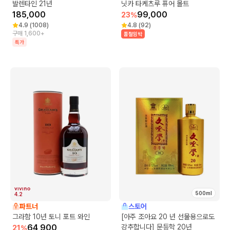
발렌타인 21년
닛카 타케츠루 퓨어 몰트
185,000
99,000
23
%
4.9
(
1008
)
4.8
(
92
)
구매 1,600+
품절임박
특가
500ml
4.2
파트너
스토어
그라함 10년 토니 포트 와인
[아주 조아요 20 년 선물용으로도
64,900
강추합니다] 문등학 20년
21
%