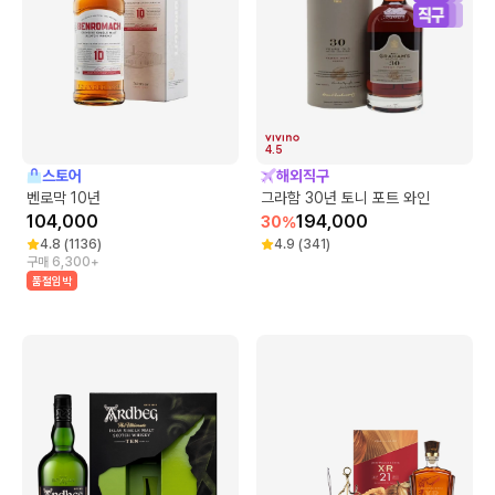
4.5
스토어
해외직구
벤로막 10년
그라함 30년 토니 포트 와인
104,000
194,000
30
%
4.8
(
1136
)
4.9
(
341
)
구매 6,300+
품절임박