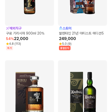
해외직구
스토어
구로 기리시마 900ml 20%
발렌타인 21년 아티스트 에디션5
22,000
249,000
54
%
4.8
(
113
)
5.0
(
9
)
특가
품절임박