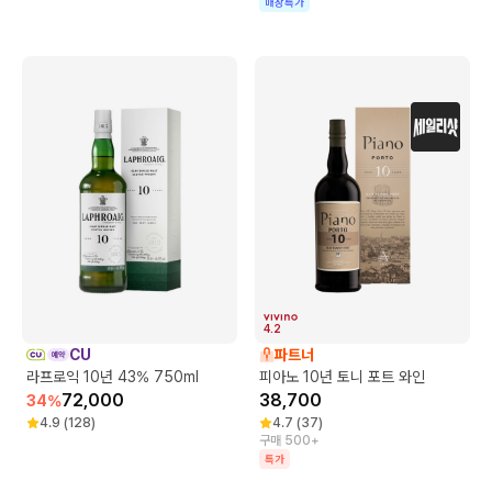
매장특가
4.2
CU
파트너
라프로익 10년 43% 750ml
피아노 10년 토니 포트 와인
72,000
38,700
34
%
4.9
(
128
)
4.7
(
37
)
구매 500+
특가