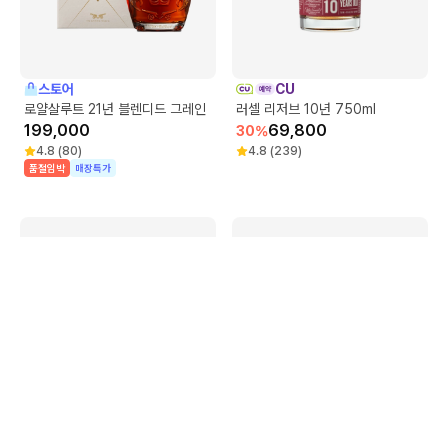
스토어
CU
로얄살루트 21년 블렌디드 그레인
러셀 리저브 10년 750ml
199,000
69,800
30
%
4.8
(
80
)
4.8
(
239
)
품절임박
매장특가