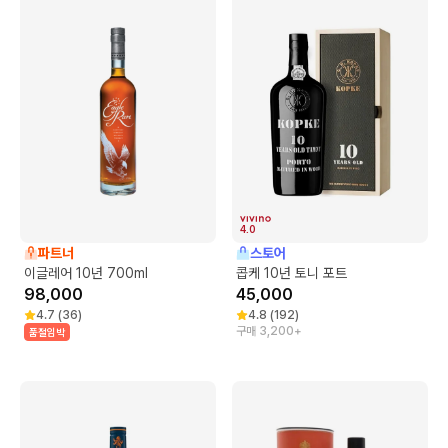
4.0
파트너
스토어
이글레어 10년 700ml
콥케 10년 토니 포트
98,000
45,000
4.7
(
36
)
4.8
(
192
)
구매 3,200+
품절임박