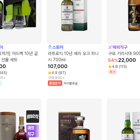
어
스토어
해외직구
최저가] 아드벡 10년 글
라프로익 10년 셰리 오크 피니
구로 기리시마 900
 선물 세트
시 700ml
22,000
54
%
00
107,000
4.8
(
113
)
특가
145
)
4.9
(
87
)
00+
구매 800+
가
품절임박
하이볼용술