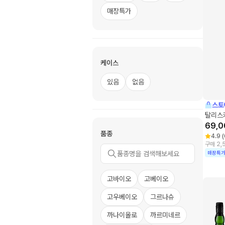
매장특가
케이스
있음
없음
스토
탈리스커
69,0
품종
4.9
(
구매 2,
매장특
고바이오
고베이오
고우베이오
그르나슈
까나이올로
까르미네르