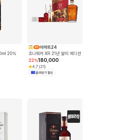
이마트24
ml 20%
조니워커 XR 21년 말띠 에디션
180,000
22
%
4.7
(
21
)
골라담기 할인