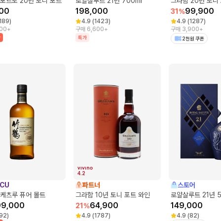
포르토 20년 토니 포트
로얄살루트 21년 700ml
그라함 20년 토니
00
198,000
99,900
31
%
189
)
4.9
(
1423
)
4.9
(
1287
)
100+
구매 6,600+
구매 3,900+
박
특가
2천원 쿠폰
4.2
CU
파트너
스토어
타케츠루 퓨어 몰트
그라함 10년 토니 포트 와인
로얄살루트 21년 5
99,000
64,900
149,000
21
%
92
)
4.9
(
1787
)
4.9
(
82
)