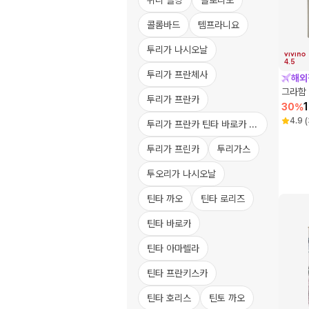
위니 블랑
콜로리노
콜롬바드
템프라니요
투리가 나시오날
4.5
투리가 프란체사
해외
그라함 
투리가 프란카
30
%
4.9
(
투리가 프란
투리가 프린카
투리가스
투오리가 나시오날
틴타 까오
틴타 로리즈
틴타 바로카
틴타 아마렐라
틴타 프란키스카
틴타 호리스
틴토 까오