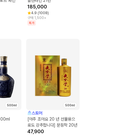
 포트 와인
발렌타인 21년
185,000
4.9
(
1008
)
구매 1,500+
특가
500ml
500ml
스토어
00ml
[아주 조아요 20 년 선물용으
로도 강추합니다] 문등학 20년
47,900