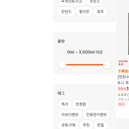
푸에르토리코
프랑스
핀란드
필리핀
호주
용량
0ml ~ 3,000ml 이상
4.4
파트
[한정수
토니 포
39
%
태그
4.9
(
구매 3,
특가
한정판
특가
리뷰이벤트
전용잔이벤트
공동구매
추천
번들