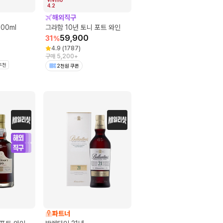
4.2
해외직구
00ml
그라함 10년 토니 포트 와인
59,900
31
%
4.9
(
1787
)
구매 5,200+
추천
2천원 쿠폰
파트너