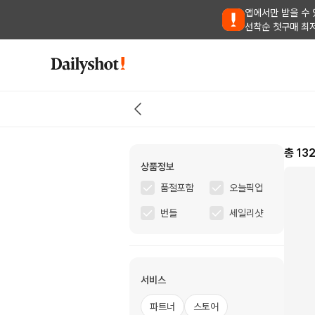
앱에서만 받을 수 
선착순 첫구매 최
총
13
상품정보
품절포함
오늘픽업
번들
세일리샷
서비스
파트너
스토어