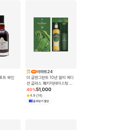
이마트24
 포트 와인
더 글렌그란트 10년 말띠 에디
션 글라스 패키지(테이스팅 글
라스, 하이볼 글라스)
51,000
40
%
4.9
(
14
)
골라담기 할인