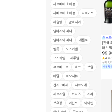
까르베네 소비뇽
까베르네 소비뇽
라비가토
리슬링
말바시아
말바시아 피나
스토
말바지아 피나
메를로
[전국 
라스 팩
멜롯
모스카텔
99,9
모스카텔 드 세투발
4.9
(
구매 1,1
무르베드르
바코
보알
매장특
비달
비오시뉴
산지오베제
샤르도네
세르시알
쉬라즈
시라
쏘우장
아린토
아이렌