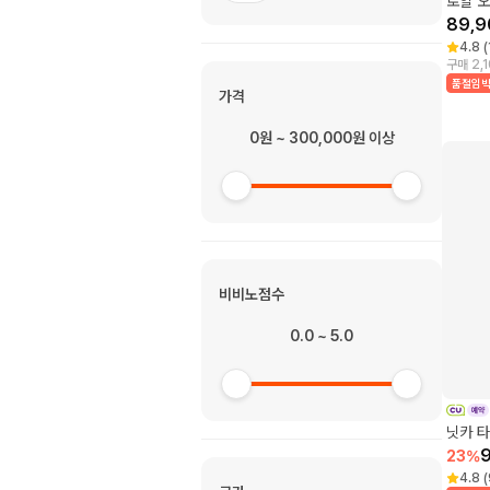
로얄 오
89,9
4.8
(
구매 2,
품절임
가격
0원 ~ 300,000원 이상
비비노점수
0.0 ~ 5.0
닛카 
23
%
4.8
(