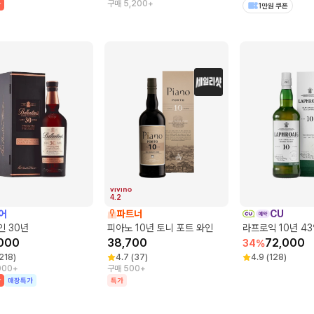
구매 5,200+
박
1만원 쿠폰
4.2
어
파트너
CU
인 30년
피아노 10년 토니 포트 와인
라프로익 10년 43
000
38,700
72,000
34
%
218
)
4.7
(
37
)
4.9
(
128
)
000+
구매 500+
박
매장특가
특가