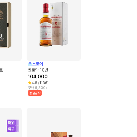
스토어
트
벤로막 10년
104,000
4.8
(
1136
)
구매 6,300+
품절임박