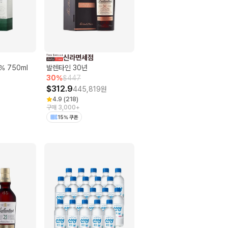
신라면세점
% 750ml
발렌타인 30년
30
%
$
447
$
312.9
445,819
원
4.9
(
218
)
구매 3,000+
15% 쿠폰