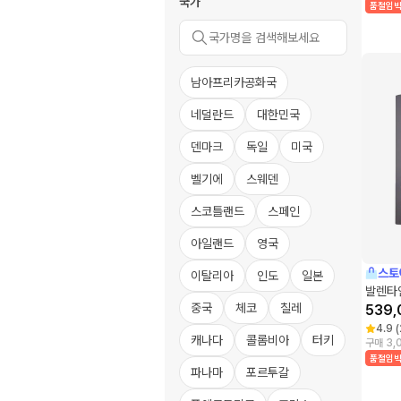
국가
품절임
남아프리카공화국
네덜란드
대한민국
덴마크
독일
미국
벨기에
스웨덴
스코틀랜드
스페인
아일랜드
영국
스토
이탈리아
인도
일본
발렌타
중국
체코
칠레
539,
4.9
(
캐나다
콜롬비아
터키
구매 3,
품절임
파나마
포르투갈