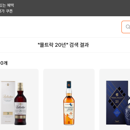
있는 혜택
저가 쿠폰
"몰트락 20년" 검색 결과
20
개