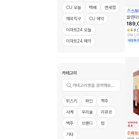
CU 오늘
택배
면세점
스토
발렌타인
해외직구
CU 예약
189,
이마트24 오늘
4.9
(
구매 1,
이마트24 예약
매장특
카테고리
위스키
와인
맥주
사케
우리술
리큐르
백주
브랜디
럼
4.4
파트
기타