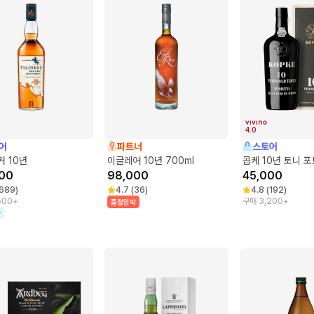
4.0
어
파트너
스토어
 10년
이글레어 10년 700ml
콥케 10년 토니 포
00
98,000
45,000
689
)
4.7
(
36
)
4.8
(
192
)
500+
구매 3,200+
품절임박
가