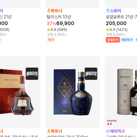
어
파트너
스토어
 21년
탈리스커 10년
로얄살루트 21년 7
000
69,900
205,000
37
%
1008
)
4.9
(
689
)
4.9
(
1423
)
500+
구매 2,500+
구매 6,600+
가
특가
품절임박
매장특가
4.4
너
파트너
해외직구