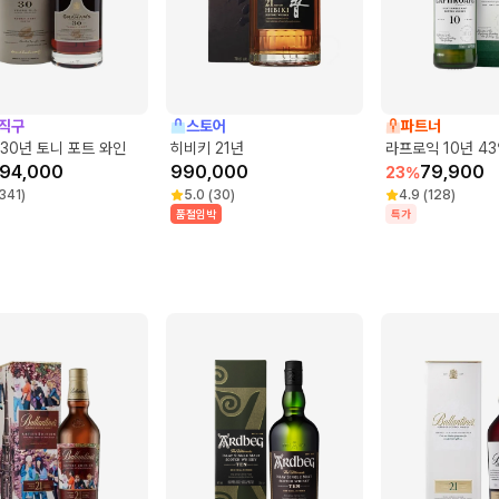
직구
스토어
파트너
30년 토니 포트 와인
히비키 21년
라프로익 10년 43
194,000
990,000
79,900
23
%
341
)
5.0
(
30
)
4.9
(
128
)
카 틴타 바로카 틴타 로리즈 투리가 나시오날
품절임박
특가