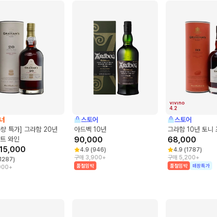
4.2
너
스토어
스토어
량 특가] 그라함 20년
아드벡 10년
그라함 10년 토니
트 와인
90,000
68,000
115,000
4.9
(
946
)
4.9
(
1787
)
구매 3,900+
구매 5,200+
1287
)
품절임박
품절임박
매장특가
900+