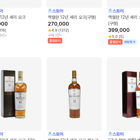
어
스토어
스토어
12년 셰리 오크
맥캘란 12년 셰리 오크(구형)
맥캘란 12년 셰리
900
270,000
(구형)
399,000
116
)
4.9
(
1312
)
500+
구매 1만+
5.0
(
5
)
품절임박
품절임박
매장특가
어
스토어
스토어