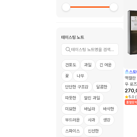
테이스팅 노트
건포도
과일
긴 여운
스토
꽃
나무
맥캘란 
우 로즈
단단한 구조감
달콤한
스키
270,
5.0
(
따뜻한
말린 과일
품절임
미묘한
바닐라
바삭한
부드러운
사과
생강
스파이스
신선한