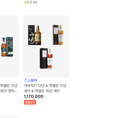
5.0
(
4
)
스토어
 맥캘란 12년
야마자키 12년 & 맥캘란 12년
모렌지 퀸타
셰리 & 맥캘란 18년 셰리
1,170,000
품절임박