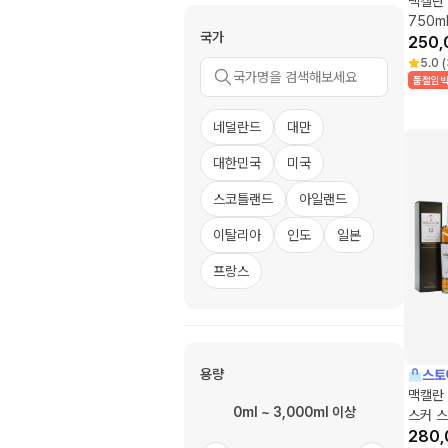
맥캘란 
750m
국가
250,
5.0
(
품절임
네덜란드
대만
대한민국
미국
스코틀랜드
아일랜드
이탈리아
인도
일본
프랑스
용량
스토
맥캘란 
0ml ~ 3,000ml 이상
스커 
280,