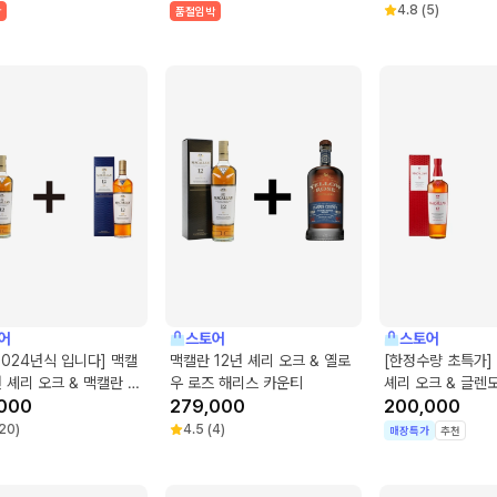
4.8
(
5
)
박
품절임박
어
스토어
스토어
4년식 입니다] 맥캘
맥캘란 12년 셰리 오크 & 옐로
[한정수량 초특가]
년 셰리 오크 & 맥캘란 12
우 로즈 해리스 카운티
셰리 오크 & 글렌
 캐스크
000
279,000
루반 14년
200,000
20
)
4.5
(
4
)
매장특가
추천