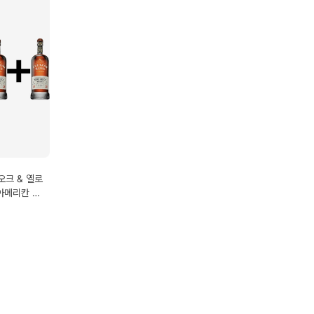
오크 & 옐로
아메리칸 위