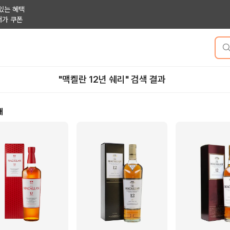
있는 혜택
저가 쿠폰
"맥켈란 12년 쉐리" 검색 결과
개