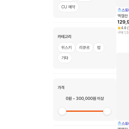
CU 예약
스토
맥캘란 
129,
4.9
(
구매 1,
카테고리
위스키
리큐르
럼
기타
가격
0원 ~ 300,000원 이상
스토