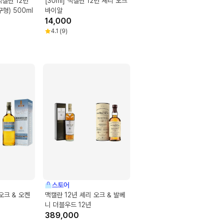
맥캘란 12년
[30ml] 맥캘란 12년 셰리 오크
형) 500ml
바이알
14,000
4.1
(
9
)
스토어
오크 & 오켄
맥캘란 12년 셰리 오크 & 발베
니 더블우드 12년
389,000