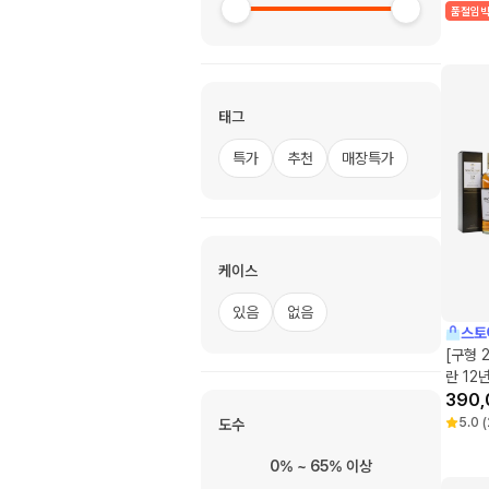
품절임
태그
특가
추천
매장특가
케이스
있음
없음
스토
[구형 202
란 12
년 더블
390,
5.0
(
도수
0% ~ 65% 이상