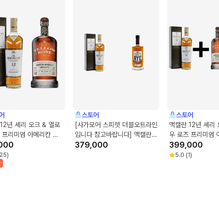
어
스토어
스토어
12년 셰리 오크 & 옐로
[사가모어 스피렛 더블오트라인
맥캘란 12년 셰리 
 프리미엄 아메리칸 위
입니다 참고바랍니다] 맥캘란
우 로즈 프리미엄 
000
12년 셰리 오크 & 사가모어 스
379,000
스키 x2
399,000
피릿 시그니처 라이 700ml
25
)
5.0
(
1
)
박