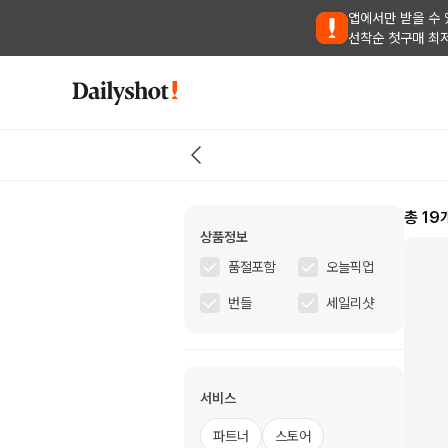
앱에서만 받을 수 
선착순 첫구매 최
총
19
상품정보
품절포함
오늘픽업
번들
세일리샷
서비스
파트너
스토어