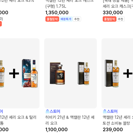
12년 셰리 오크 43%
맥캘란 12년 셰리 오크 캐스크
[국내 정발 제품] 
l
(구형) 1.75L
셰리 오크 캐스크(구
000
1,350,000
330,000
3
)
품절임박
매장특가
추천
품절임박
추천
박
어
스토어
스토어
12년 셰리 오크 & 탈리
히비키 21년 & 맥캘란 12년 셰
맥캘란 12년 셰리 
스톰
리 오크
토션 소비뇽 블랑
000
1,100,000
239,000