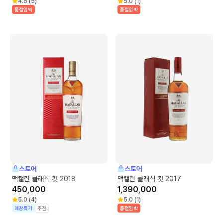
4.6
(
5
)
5.0
(
1
)
품절임박
품절임박
스토어
스토어
맥캘란 클래식 컷 2018
맥캘란 클래식 컷 2017
450,000
1,390,000
5.0
(
4
)
5.0
(
1
)
매장특가
추천
품절임박