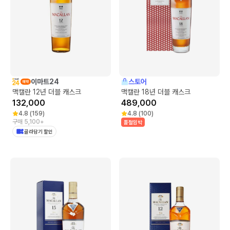
이마트24
스토어
맥캘란 12년 더블 캐스크
맥캘란 18년 더블 캐스크
132,000
489,000
4.8
(
159
)
4.8
(
100
)
구매 5,100+
품절임박
골라담기 할인