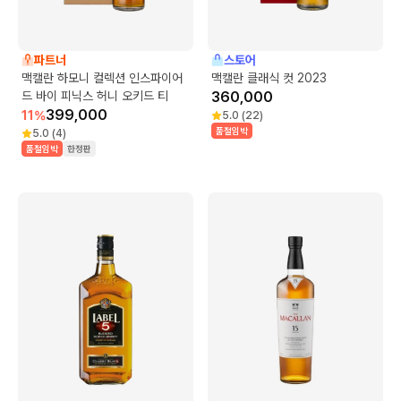
파트너
스토어
맥캘란 하모니 컬렉션 인스파이어
맥캘란 클래식 컷 2023
드 바이 피닉스 허니 오키드 티
360,000
399,000
11
%
5.0
(
22
)
품절임박
5.0
(
4
)
품절임박
한정판