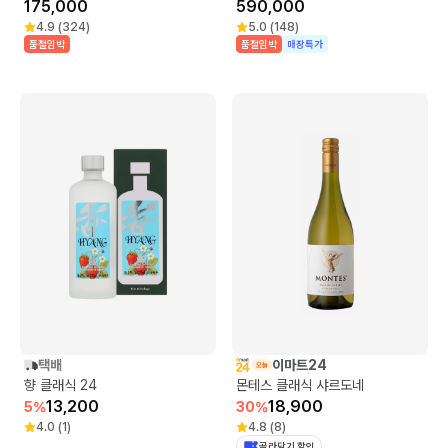
175,000
590,000
4.9
(
324
)
5.0
(
148
)
품절임박
품절임박
매장특가
택배
이마트24
향 클래식 24
몬테스 클래식 샤르도네
13,200
18,900
5
%
30
%
4.0
(
1
)
4.8
(
8
)
골라담기 할인