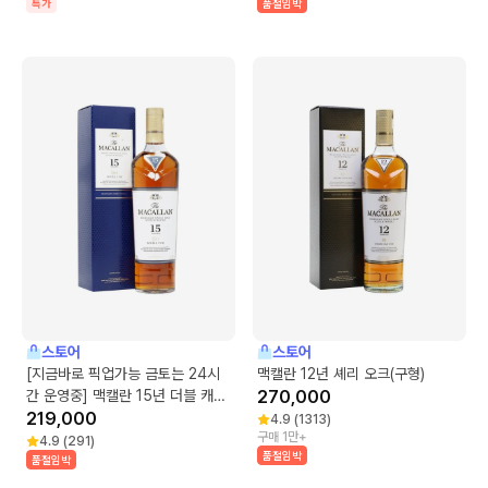
특가
품절임박
스토어
스토어
[지금바로 픽업가능 금토는 24시
맥캘란 12년 셰리 오크(구형)
간 운영중] 맥캘란 15년 더블 캐스
270,000
크(구형)
219,000
4.9
(
1313
)
구매 1만+
4.9
(
291
)
품절임박
품절임박