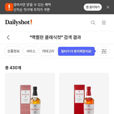
앱에서만 받을 수 있는 혜택
앱 설치하기
선착순 첫구매 최저가 쿠폰
"맥켈란 클래식컷" 검색 결과
상품정보
서비스
카테고리
가격
비비노점수
국가
용
필터가 더 편리해졌어요!
총
430
개