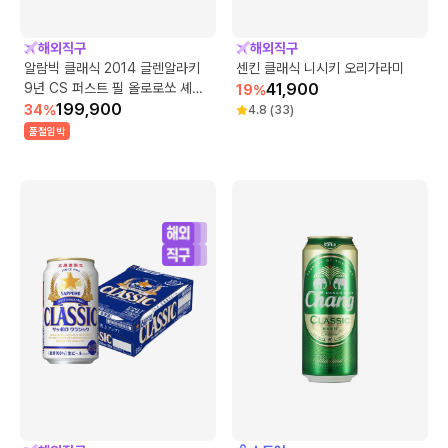
해외직구
해외직구
알람빅 클래식 2014 글렌알라키
센킨 클래식 니시키 오리가라미
9년 CS 퍼스트 필 올로로쏘 셰리
41,900
19
%
벗
199,900
34
%
4.8
(
33
)
품절임박