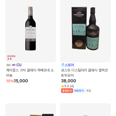
3.4
CU
스토어
제이콥스 크릭 클래식 까베르네 소
로스트 디스틸러리 클래식 셀렉션
비뇽
토위모어
15,000
38,000
10
%
5.0
(
4
)
품절임박
매장특가
추천