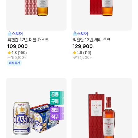
스토어
스토어
맥캘란 12년 더블 캐스크
맥캘란 12년 셰리 오크
109,000
129,900
4.8
(
159
)
4.9
(
116
)
구매 5,100+
구매 1,500+
매장특가