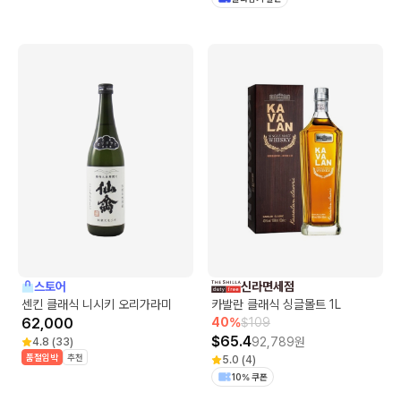
스토어
신라면세점
센킨 클래식 니시키 오리가라미
카발란 클래식 싱글몰트 1L
62,000
40
%
$
109
$
65.4
92,789
원
4.8
(
33
)
품절임박
추천
5.0
(
4
)
10% 쿠폰