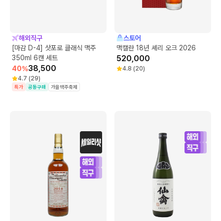
해외직구
스토어
[마감 D-4] 삿포로 클래식 맥주
맥캘란 18년 셰리 오크 2026
350ml 6캔 세트
520,000
38,500
40
%
4.8
(
20
)
4.7
(
29
)
특가
공동구매
가을맥주축제