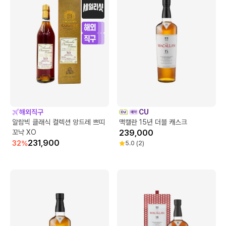
해외직구
CU
알람빅 클래식 컬렉션 앙드레 쁘띠
맥캘란 15년 더블 캐스크
꼬냑 XO
239,000
231,900
32
%
5.0
(
2
)