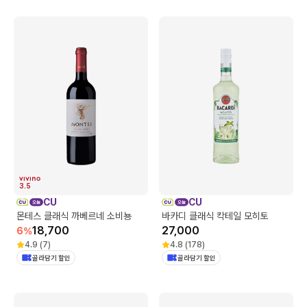
3.5
CU
CU
몬테스 클래식 까베르네 소비뇽
바카디 클래식 칵테일 모히토
18,700
27,000
6
%
4.9
(
7
)
4.8
(
178
)
골라담기 할인
골라담기 할인