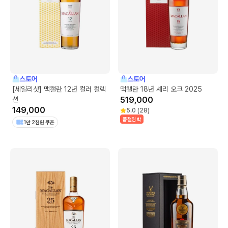
스토어
스토어
[세일리샷] 맥캘란 12년 컬러 컬렉
맥캘란 18년 셰리 오크 2025
션
519,000
149,000
5.0
(
28
)
품절임박
1만 2천원 쿠폰