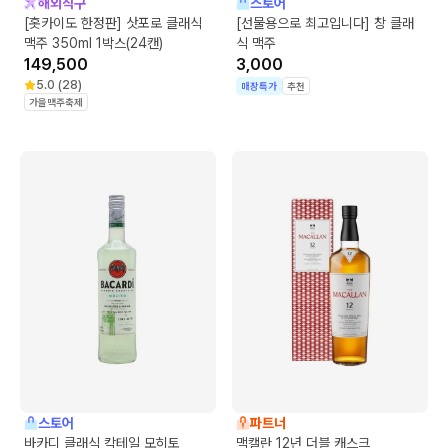
해외직구
스토어
[홋카이도 한정판] 삿포로 클래식
[선물용으로 최고입니다] 창 클래
맥주 350ml 1박스(24캔)
식 맥주
149,500
3,000
5.0
(
28
)
매장특가
추천
가을맥주축제
스토어
파트너
바카디 클래식 칵테일 모히토
맥캘란 12년 더블 캐스크