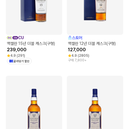
CU
스토어
맥캘란 15년 더블 캐스크(구형)
맥캘란 12년 더블 캐스크(구형)
239,000
127,000
4.9
(
291
)
4.9
(
2805
)
구매 7,800+
골라담기 할인