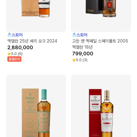
스토어
스토어
맥캘란 25년 셰리 오크 2024
고든 앤 맥페일 스페이몰트 2005
2,880,000
맥캘란 18년
799,000
5.0
(
6
)
품절임박
5.0
(
3
)