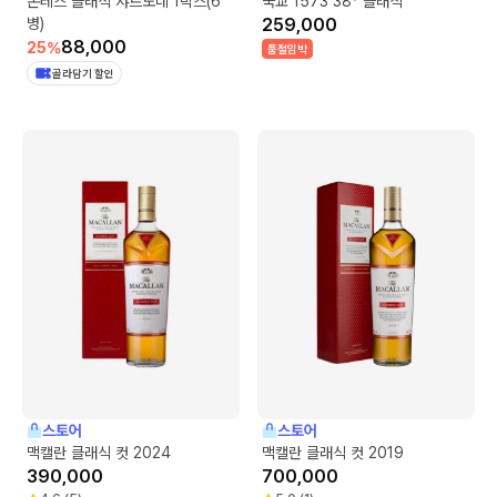
몬테스 클래식 샤르도네 1박스(6
국교 1573 38° 클래식
병)
259,000
88,000
25
%
품절임박
골라담기 할인
스토어
스토어
맥캘란 클래식 컷 2024
맥캘란 클래식 컷 2019
390,000
700,000