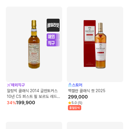
해외직구
스토어
알람빅 클래식 2014 글렌토커스
맥캘란 클래식 컷 2025
10년 CS 퍼스트 필 보르도 레드
299,000
와인 배럴
199,900
34
%
5.0
(
5
)
품절임박