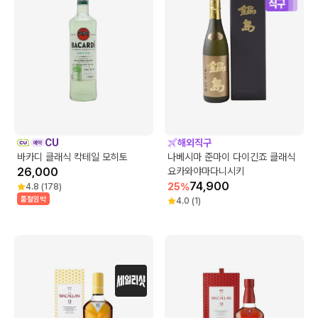
CU
해외직구
바카디 클래식 칵테일 모히토
나베시마 준마이 다이긴죠 클래식
26,000
요카와야마다니시키
74,900
25
%
4.8
(
178
)
품절임박
4.0
(
1
)