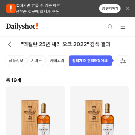
앱에서만 받을 수 있는 혜택
앱 설치하기
선착순 첫구매 최저가 쿠폰
"맥캘란 25년 셰리 오크 2022" 검색 결과
상품정보
서비스
카테고리
가격
국가
용량
태그
필터가 더 편리해졌어요!
총
19
개