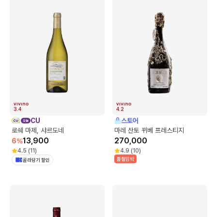
3.4
4.2
CU
스토어
로쉐 마제, 샤르도네
마레 산토 뀌베 프레스티지
13,900
270,000
6
%
4.5
(
11
)
4.9
(
10
)
품절임박
골라담기 할인