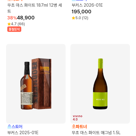
무초 마스 화이트 187ml 12병 세
부커스 2026-01E
트
195,000
48,900
38
%
5.0
(
12
)
4.7
(
66
)
품절임박
4.0
스토어
파트너
부커스 2025-01E
무초 마스 화이트 매그넘 1.5L