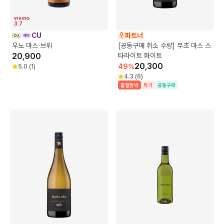
3.7
CU
파트너
우노 마스 브뤼
[공동구매 취소 수량] 무초 마스 스
20,900
타라이트 화이트
20,300
49
%
5.0
(
1
)
4.3
(
6
)
품절임박
특가
공동구매