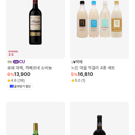
3.5
CU
택배
로쉐 마제, 까베르네 소비뇽
느린 마을 막걸리 4종 세트
13,900
16,810
6
%
5
%
4.6
(
38
)
5.0
(
1
)
골라담기 할인