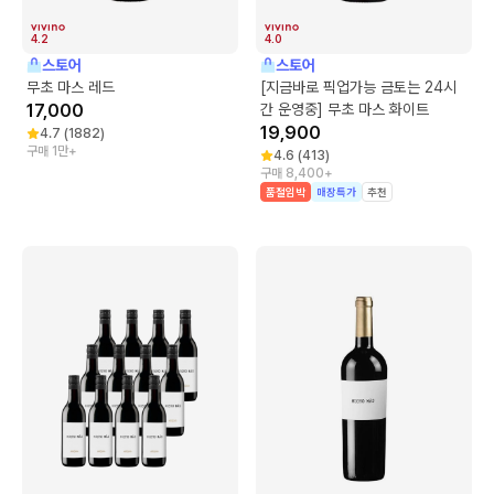
4.2
4.0
스토어
스토어
무초 마스 레드
[지금바로 픽업가능 금토는 24시
17,000
간 운영중] 무초 마스 화이트
19,900
4.7
(
1882
)
구매 1만+
4.6
(
413
)
구매 8,400+
품절임박
매장특가
추천