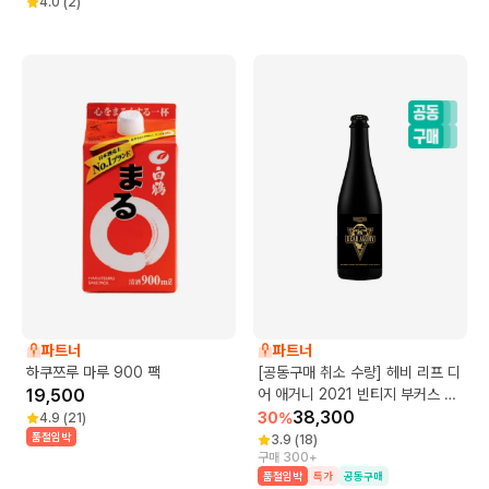
4.0
(
2
)
파트너
파트너
하쿠쯔루 마루 900 팩
[공동구매 취소 수량] 헤비 리프 디
19,500
어 애거니 2021 빈티지 부커스 배
럴
38,300
30
%
4.9
(
21
)
품절임박
3.9
(
18
)
구매 300+
품절임박
특가
공동구매