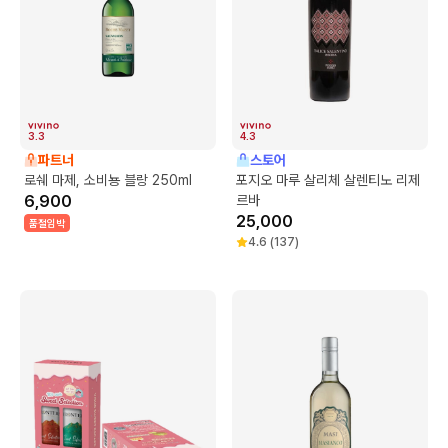
3.3
4.3
파트너
스토어
로쉐 마제, 소비뇽 블랑 250ml
포지오 마루 살리체 살렌티노 리제
6,900
르바
25,000
품절임박
4.6
(
137
)