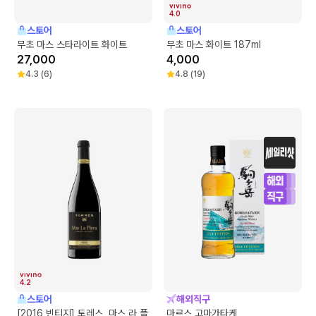
4.0
스토어
스토어
무초 마스 스타라이트 화이트
무초 마스 화이트 187ml
27,000
4,000
4.3
(
6
)
4.8
(
19
)
4.2
스토어
해외직구
[2016 빈티지] 토레스, 마스 라 플
마르스 고마가타케