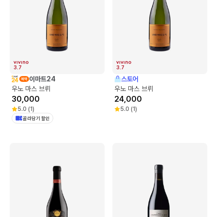
3.7
3.7
이마트24
스토어
우노 마스 브뤼
우노 마스 브뤼
30,000
24,000
5.0
(
1
)
5.0
(
1
)
골라담기 할인