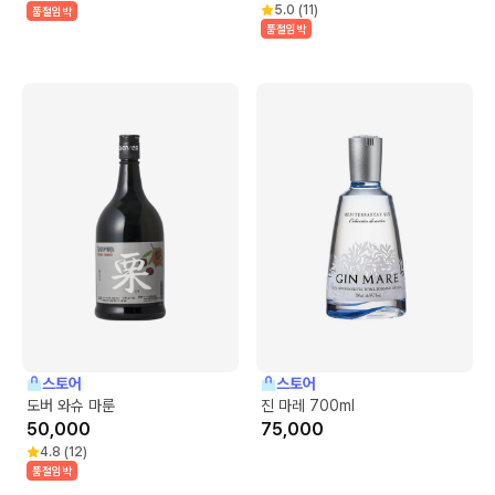
5.0
(
11
)
품절임박
품절임박
스토어
스토어
도버 와슈 마룬
진 마레 700ml
50,000
75,000
4.8
(
12
)
품절임박