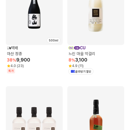
500ml
택배
CU
마산 정종
느린 마을 막걸리
9,900
3,100
38
%
8
%
4.0
(
23
)
4.9
(
11
)
특가
골라담기 할인