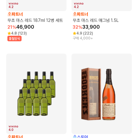
4.2
4.2
파트너
파트너
무초 마스 레드 187ml 12병 세트
무초 마스 레드 매그넘 1.5L
46,900
33,900
21
%
32
%
4.8
(
123
)
4.9
(
222
)
구매 4,000+
품절임박
4.0
파트너
스토어