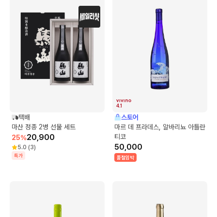
4.1
택배
스토어
마산 정종 2병 선물 세트
마르 데 프라데스, 알바리뇨 아틀란
20,900
티코
25
%
50,000
5.0
(
3
)
특가
품절임박