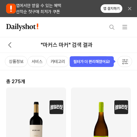
앱에서만 받을 수 있는 혜택
앱 설치하기
선착순 첫구매 최저가 쿠폰
"마커스 마커" 검색 결과
상품정보
서비스
카테고리
가격
비비노점수
국가
용
필터가 더 편리해졌어요!
총
275
개