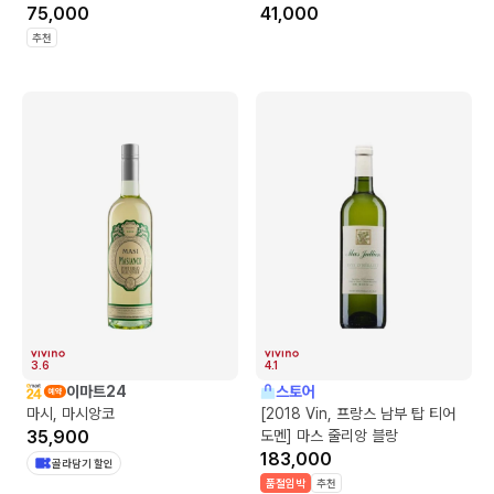
75,000
41,000
추천
3.6
4.1
이마트24
스토어
마시, 마시앙코
[2018 Vin, 프랑스 남부 탑 티어
35,900
도멘] 마스 줄리앙 블랑
183,000
골라담기 할인
품절임박
추천