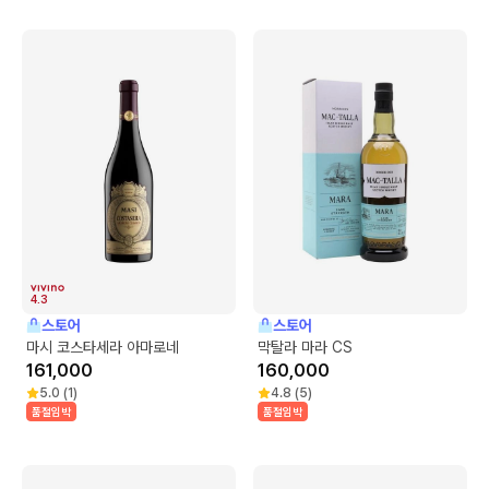
4.3
스토어
스토어
마시 코스타세라 아마로네
막탈라 마라 CS
161,000
160,000
5.0
(
1
)
4.8
(
5
)
품절임박
품절임박