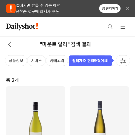
앱에서만 받을 수 있는 혜택
앱 설치하기
선착순 첫구매 최저가 쿠폰
"마운트 릴리" 검색 결과
상품정보
서비스
카테고리
가격
비비노점수
국가
용
필터가 더 편리해졌어요!
총
2
개