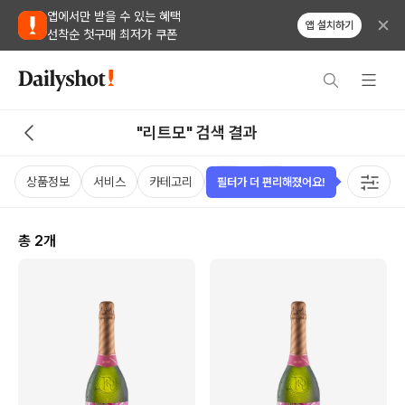
앱에서만 받을 수 있는 혜택
앱 설치하기
선착순 첫구매 최저가 쿠폰
"리트모" 검색 결과
상품정보
서비스
카테고리
가격
태그
필터가 더 편리해졌어요!
총
2
개