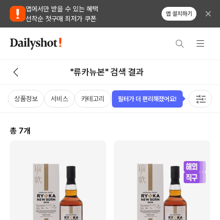
앱에서만 받을 수 있는 혜택
앱 설치하기
선착순 첫구매 최저가 쿠폰
"류카뉴본" 검색 결과
상품정보
서비스
카테고리
가격
국가
용량
태그
필터가 더 편리해졌어요!
총
7
개