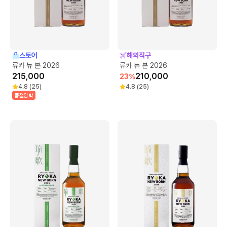
스토어
해외직구
류카 뉴 본 2026
류카 뉴 본 2026
215,000
210,000
23
%
4.8
(
25
)
4.8
(
25
)
품절임박