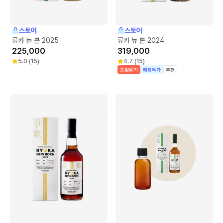
스토어
스토어
류카 뉴 본 2025
류카 뉴 본 2024
225,000
319,000
5.0
(
15
)
4.7
(
15
)
품절임박
매장특가
추천