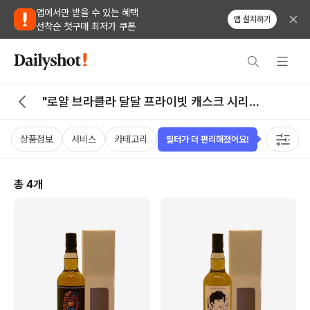
앱에서만 받을 수 있는 혜택
앱 설치하기
선착순 첫구매 최저가 쿠폰
"로얄 브라클라 달달 프라이빗 캐스크 시리즈
No.3" 검색 결과
상품정보
서비스
카테고리
가격
국가
용량
케이스
필터가 더 편리해졌어요!
총
4
개