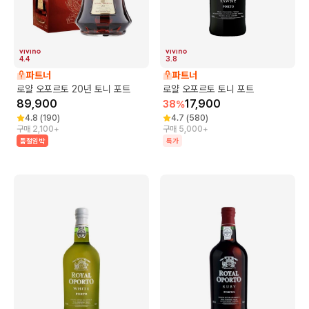
4.4
3.8
파트너
파트너
로얄 오포르토 20년 토니 포트
로얄 오포르토 토니 포트
89,900
17,900
38
%
4.8
(
190
)
4.7
(
580
)
구매 2,100+
구매 5,000+
품절임박
특가