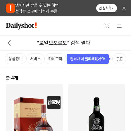
앱에서만 받을 수 있는 혜택
앱 설치하기
선착순 첫구매 최저가 쿠폰
"로얄오포르토" 검색 결과
상품정보
서비스
카테고리
가격
비비노점수
국가
용
필터가 더 편리해졌어요!
총
4
개