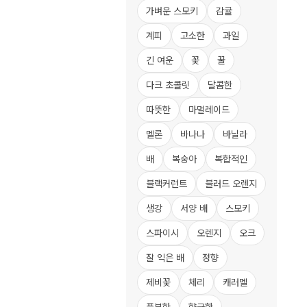
가벼운 스모키
감귤
계피
고소한
과일
긴 여운
꽃
꿀
다크 초콜릿
달콤한
따뜻한
마멀레이드
멜론
바나나
바닐라
배
복숭아
복합적인
블랙커런트
블러드 오렌지
생강
서양 배
스모키
스파이시
오렌지
오크
잘 익은 배
정향
제비꽃
체리
캐러멜