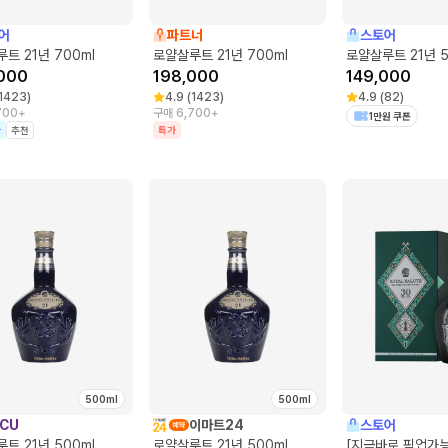
어
파트너
스토어
트 21년 700ml
로얄살루트 21년 700ml
로얄살루트 21년 5
000
198,000
149,000
1423
)
4.9
(
1423
)
4.9
(
82
)
700+
구매 6,700+
1만원 쿠폰
가
추천
특가
500ml
500ml
CU
이마트24
스토어
트 21년 500ml
로얄살루트 21년 500ml
[지금바로 픽업가능