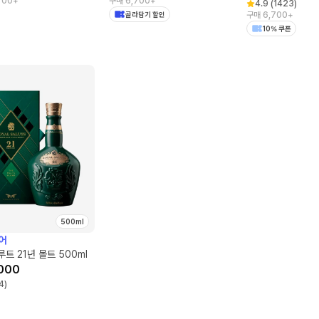
700+
구매 6,700+
4.9
(
1423
)
골라담기 할인
구매 6,700+
10% 쿠폰
500ml
어
트 21년 몰트 500ml
000
4
)