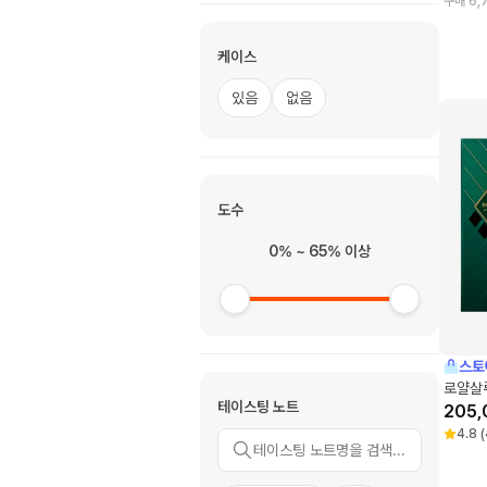
구매 6,
케이스
있음
없음
도수
0% ~ 65% 이상
스토
로얄살루
테이스팅 노트
205,
4.8
(