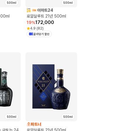
500ml
500ml
이마트24
00ml
로얄살루트 21년 500ml
172,000
19
%
4.9
(
82
)
골라담기 할인
500ml
500ml
파트너
 금토는 24
로얄살루트 21년 500ml