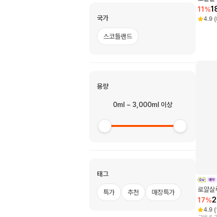
1
11
%
국가
4.9
(
스코틀랜드
용량
0ml ~ 3,000ml 이상
태그
로얄살루
특가
추천
매장특가
2
17
%
4.9
(