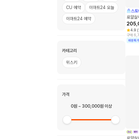
CU 예약
이마트24 오늘
스토
로얄살루
이마트24 예약
205,
4.9
(
구매 6,
매장특
카테고리
위스키
가격
0원 ~ 300,000원 이상
로얄살루