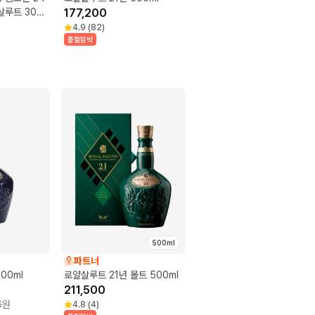
살루트 30년
177,200
4.9
(
82
)
품절임박
500ml
파트너
00ml
로얄살루트 21년 몰트 500ml
211,500
6
원
4.8
(
4
)