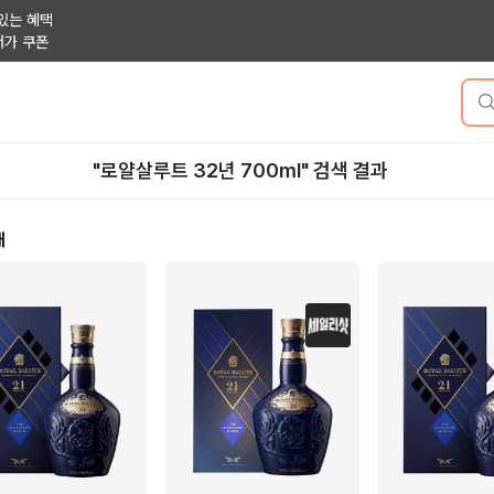
있는 혜택
저가 쿠폰
"로얄살루트 32년 700ml" 검색 결과
개