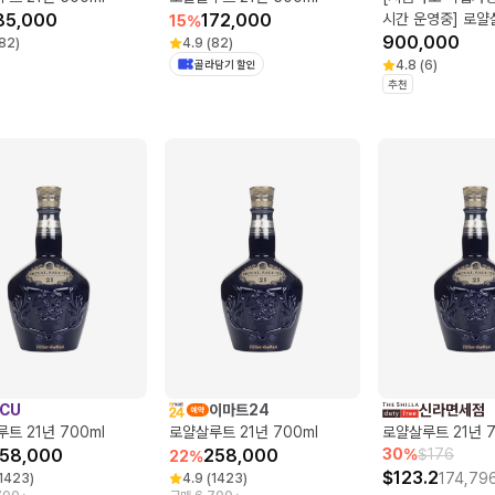
85,000
172,000
시간 운영중] 로얄
15
%
500ml
900,000
82
)
4.9
(
82
)
골라담기 할인
4.8
(
6
)
추천
CU
이마트24
신라면세점
트 21년 700ml
로얄살루트 21년 700ml
로얄살루트 21년 7
58,000
258,000
30
%
$
176
22
%
$
123.2
174,79
1423
)
4.9
(
1423
)