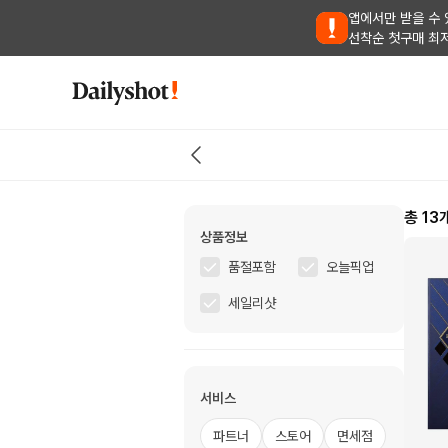
앱에서만 받을 수 
선착순 첫구매 최
총
13
상품정보
품절포함
오늘픽업
세일리샷
서비스
파트너
스토어
면세점