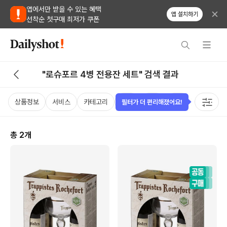
앱에서만 받을 수 있는 혜택
앱 설치하기
선착순 첫구매 최저가 쿠폰
"로슈포르 4병 전용잔 세트" 검색 결과
상품정보
서비스
카테고리
가격
국가
용량
태그
필터가 더 편리해졌어요!
총
2
개