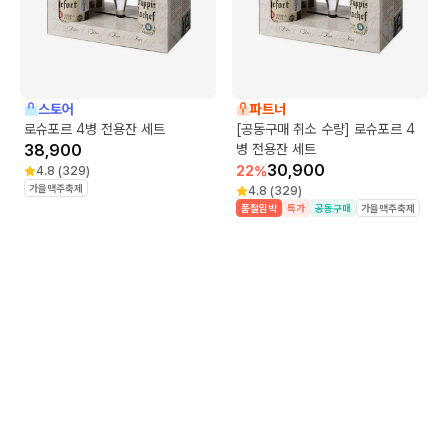
스토어
파트너
로슈포르 4병 전용잔 세트
[공동구매 취소 수량] 로슈포르 4
38,900
병 전용잔 세트
30,900
22
%
4.8
(
329
)
가을맥주축제
4.8
(
329
)
품절임박
특가
공동구매
가을맥주축제