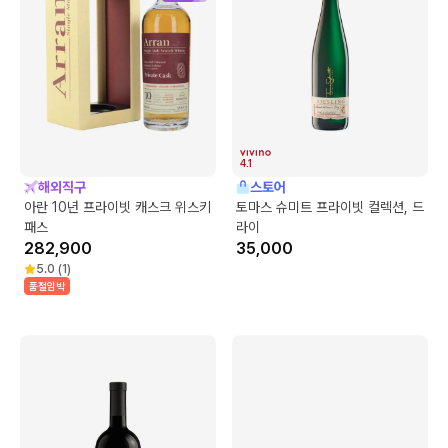
4.1
해외직구
스토어
아란 10년 프라이빗 캐스크 위스키
토마스 슈미트 프라이빗 컬렉션, 드
패스
라이
282,900
35,000
5.0
(
1
)
품절임박