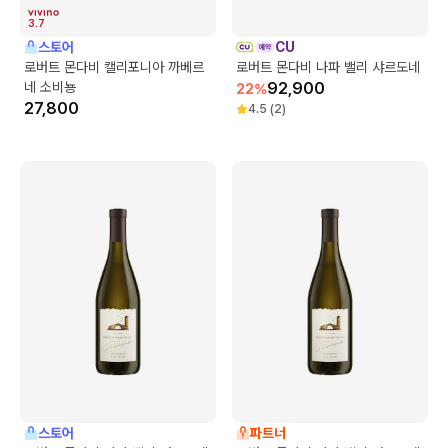
3.7
스토어
CU
로버트 몬다비 캘리포니아 까베르
로버트 몬다비 나파 밸리 샤르도네
네 소비뇽
92,900
22
%
27,800
4.5
(
2
)
스토어
파트너