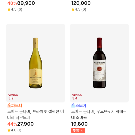
89,900
120,000
40
%
4.5
(
6
)
4.5
(
6
)
3.9
3.4
파트너
스토어
로버트 몬다비, 프라이빗 셀렉션 버
로버트 몬다비, 우드브릿지 까베르
터리 샤르도네
네 소비뇽
27,900
19,800
44
%
4.0
(
1
)
품절임박