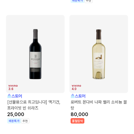
매장특가
추천
3.6
4.0
스토어
스토어
[선물용으로 최고입니다] 맥기건,
로버트 몬다비 나파 밸리 소비뇽 블
프라이빗 빈 쉬라즈
랑
25,000
80,000
매장특가
추천
품절임박