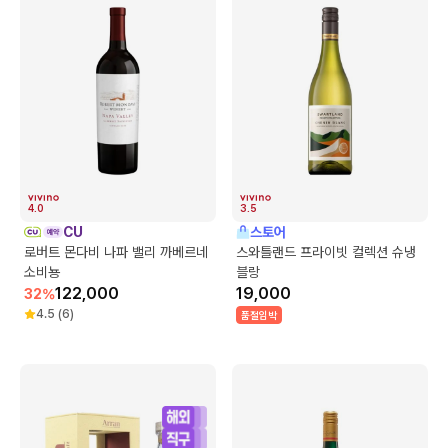
4.0
3.5
CU
스토어
로버트 몬다비 나파 밸리 까베르네
스와틀랜드 프라이빗 컬렉션 슈냉
소비뇽
블랑
122,000
19,000
32
%
4.5
(
6
)
품절임박