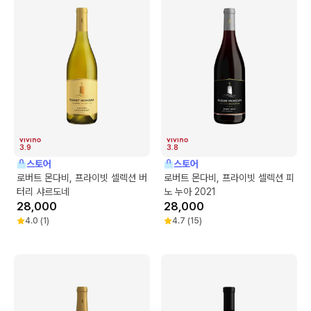
3.9
3.8
스토어
스토어
로버트 몬다비, 프라이빗 셀렉션 버
로버트 몬다비, 프라이빗 셀렉션 피
터리 샤르도네
노 누아 2021
28,000
28,000
4.0
(
1
)
4.7
(
15
)