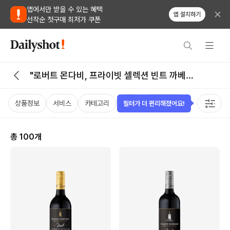
앱에서만 받을 수 있는 혜택
앱 설치하기
선착순 첫구매 최저가 쿠폰
"로버트 몬다비, 프라이빗 셀렉션 빈트 까베르
네 소비뇽" 검색 결과
상품정보
서비스
카테고리
가격
비비노점수
국가
용
필터가 더 편리해졌어요!
총
100
개