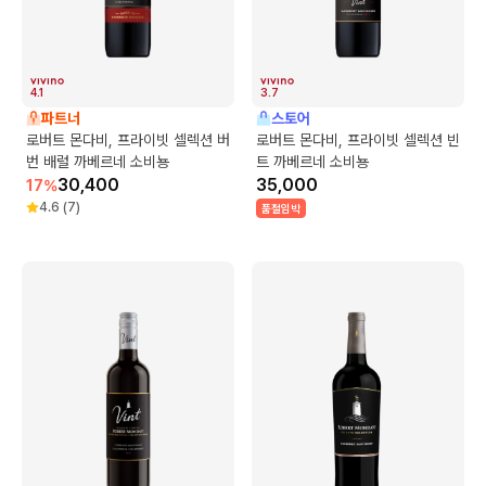
4.1
3.7
파트너
스토어
로버트 몬다비, 프라이빗 셀렉션 버
로버트 몬다비, 프라이빗 셀렉션 빈
번 배럴 까베르네 소비뇽
트 까베르네 소비뇽
30,400
35,000
17
%
4.6
(
7
)
품절임박