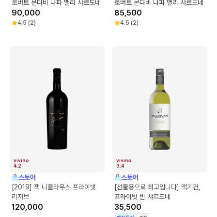
로버트 몬다비 나파 밸리 샤르도네
로버트 몬다비 나파 밸리 샤르도네
90,000
85,500
4.5
(
2
)
4.5
(
2
)
4.2
3.4
스토어
스토어
[2019] 잭 니클라우스 프라이빗
[선물용으로 최고입니다] 맥기건,
리저브
프라이빗 빈 샤르도네
120,000
35,500