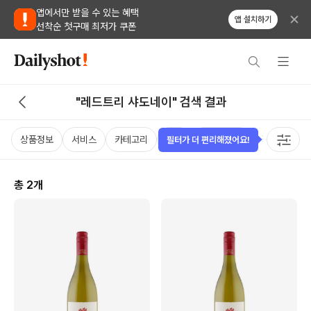
앱에서만 받을 수 있는 혜택
앱 설치하기
선착순 첫구매 최저가 쿠폰
"레드트리 샤도네이" 검색 결과
상품정보
서비스
카테고리
가격
비비노점수
국가
용
필터가 더 편리해졌어요!
총
2
개