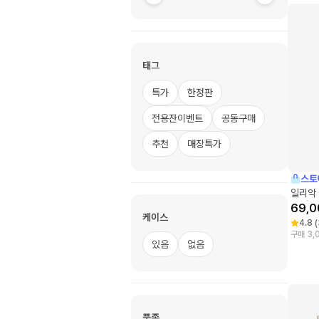
태그
특가
한정판
전용잔이벤트
공동구매
추천
매장특가
스토
일리악 
69,0
케이스
4.8
(
구매 3,
있음
없음
품종