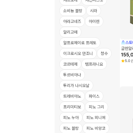
샤르도네
샤인머스캣
소비뇽 블랑
시라
아라고네즈
아이렌
알리고떼
스토
알프로체이로 프레토
글렌알라
이크로시오 만조니
청수
155,
5.0
(
코르테제
템프라니요
투르비아나
투리가 나시오날
트레비아노
파이스
프리미티보
피노 그리
피노 누아
피노 뫼니에
피노 블랑
피노 비앙코