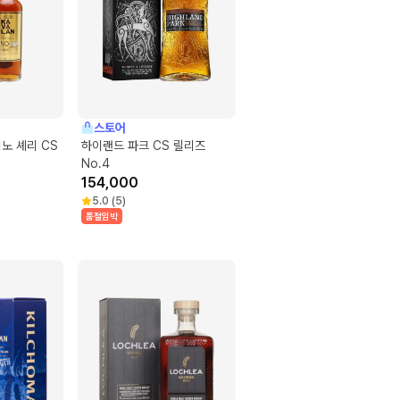
스토어
노 셰리 CS
하이랜드 파크 CS 릴리즈
No.4
154,000
5.0
(
5
)
품절임박