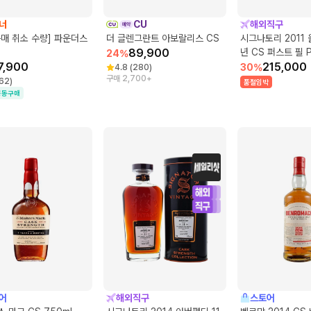
너
CU
해외직구
매 취소 수량] 파운더스
더 글렌그란트 아보랄리스 CS
시그나토리 2011 
89,900
년 CS 퍼스트 필 
24
%
7,900
니시 #1
215,000
30
%
4.8
(
280
)
구매 2,700+
62
)
품절임박
공동구매
어
해외직구
스토어