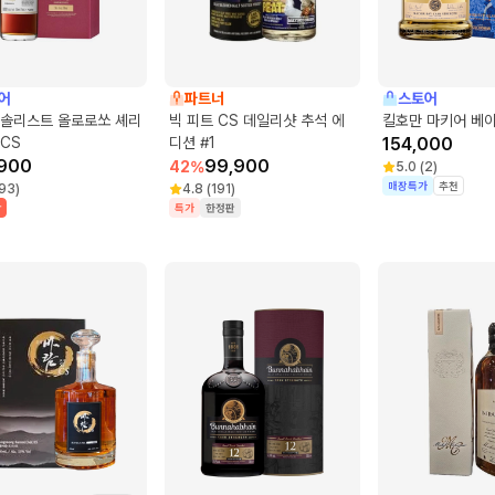
어
파트너
스토어
 솔리스트 올로로쏘 셰리
빅 피트 CS 데일리샷 추석 에
킬호만 마키어 베이
CS
디션 #1
154,000
900
99,900
42
%
5.0
(
2
)
매장특가
추천
93
)
4.8
(
191
)
박
특가
한정판