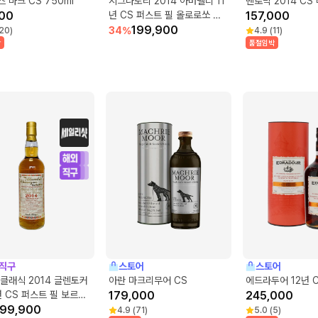
 마크 CS 750ml
시그나토리 2014 아버펠디 11
벤로막 2014 CS 
00
년 CS 퍼스트 필 올로로쏘 셰
157,000
리 벗 #2
199,900
34
%
20
)
4.9
(
11
)
박
품절임박
직구
스토어
스토어
클래식 2014 글렌토커
아란 마크리무어 CS
에드라두어 12년 C
년 CS 퍼스트 필 보르도
179,000
245,000
인 배럴
199,900
4.9
(
71
)
5.0
(
5
)