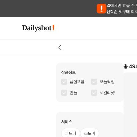
앱에서만 받을 수 
선착순 첫구매 최
총
49
상품정보
품절포함
오늘픽업
번들
세일리샷
서비스
파트너
스토어