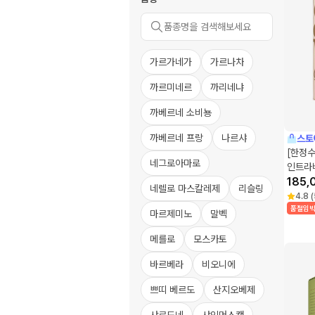
가르가네가
가르나차
까르미네르
까리네냐
까베르네 소비뇽
까베르네 프랑
나르샤
스토
[한정
네그로아마로
인트라
185,
네렐로 마스칼레제
리슬링
4.8
(
품절임
마르제미노
말벡
메를로
모스카토
바르베라
비오니에
쁘띠 베르도
산지오베제