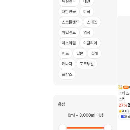
뉴질랜드
대만
대한민국
미국
스코틀랜드
스페인
아일랜드
영국
이스라엘
이탈리아
인도
일본
칠레
캐나다
포르투갈
프랑스
믹터스 
스키
용량
27
%
4.8
(
0ml ~ 3,000ml 이상
골라