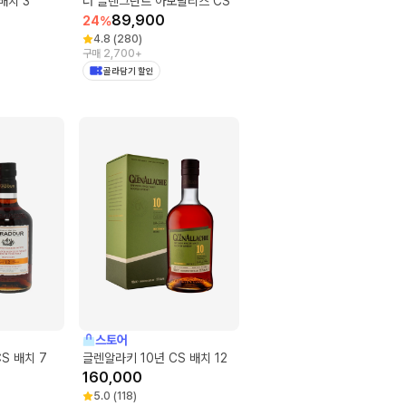
배치 3
더 글렌그란트 아보랄리스 CS
89,900
24
%
4.8
(
280
)
구매 2,700+
골라담기 할인
스토어
S 배치 7
글렌알라키 10년 CS 배치 12
160,000
5.0
(
118
)