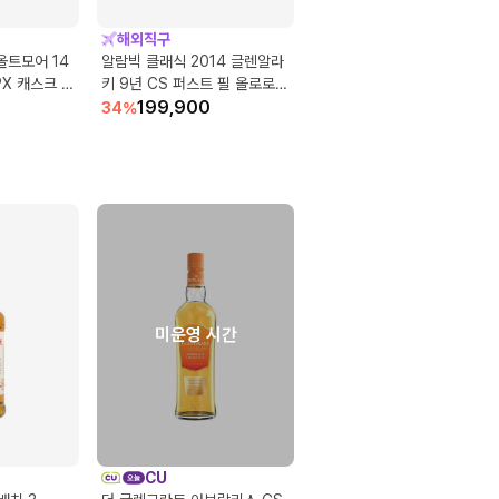
해외직구
올트모어 14
알람빅 클래식 2014 글렌알라
PX 캐스크 피
키 9년 CS 퍼스트 필 올로로쏘
셰리 벗
199,900
34
%
미운영 시간
CU