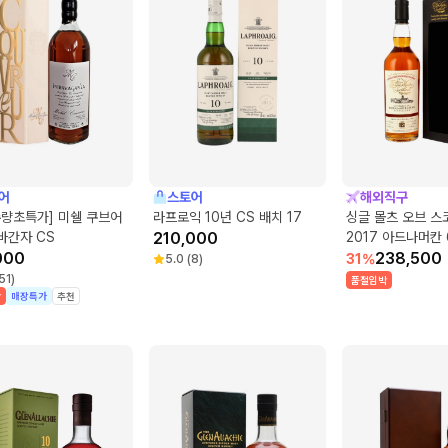
어
스토어
해외직구
수량초특가] 미쉘 쿠브어
라프로익 10년 CS 배치 17
싱글 몰츠 오브 
바간자 CS
210,000
2017 아드나머칸 
000
#244
238,500
31
%
5.0
(
8
)
51
)
품절임박
박
매장특가
추천