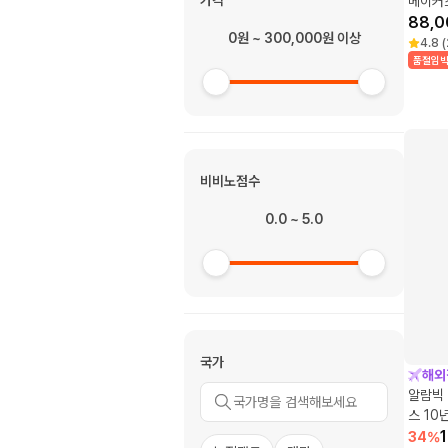
가격
메이커스
88,0
0원 ~ 300,000원 이상
4.8
(
품절임
비비노점수
0.0 ~ 5.0
국가
해외
알람빅 
스 10
레드 와
34
%