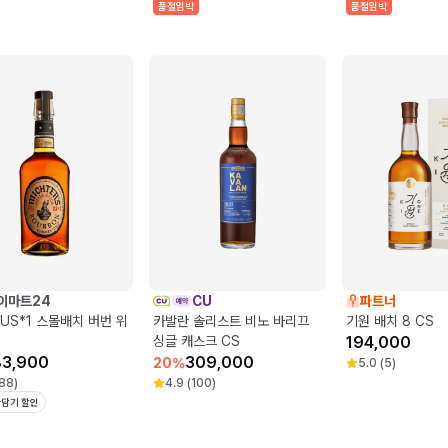
품절임박
품절임박
이마트24
CU
파트너
US*1 스몰배치 버번 위
카발란 솔리스트 비노 바리끄
기원 배치 8 CS
싱글 캐스크 CS
194,000
83,900
309,000
20
%
5.0
(
5
)
88
)
4.9
(
100
)
담기 할인