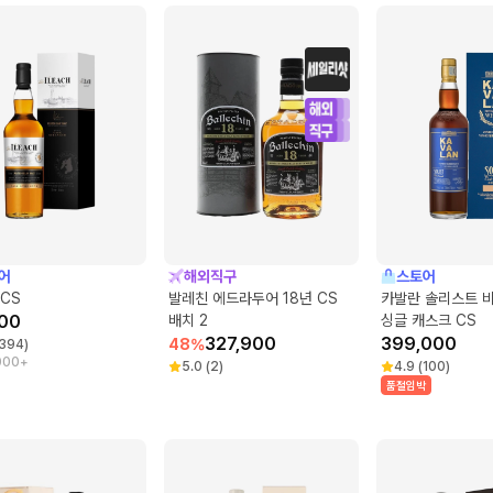
어
해외직구
스토어
CS
발레친 에드라두어 18년 CS
카발란 솔리스트 
00
배치 2
싱글 캐스크 CS
327,900
399,000
48
%
394
)
000+
5.0
(
2
)
4.9
(
100
)
품절임박