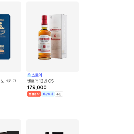
스토어
비노 바리끄
벤로막 12년 CS
179,000
품절임박
매장특가
추천