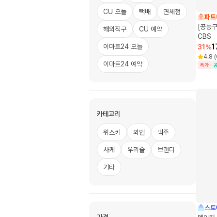
CU 오늘
택배
면세점
파트
[공동구
해외직구
CU 예약
CBS
1
이마트24 오늘
31
%
4.8
(
이마트24 예약
특가
카테고리
위스키
와인
맥주
사케
우리술
브랜디
기타
스토