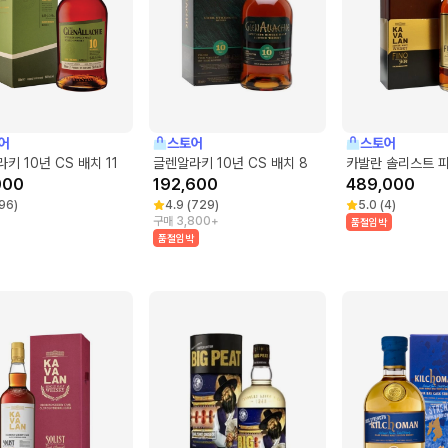
어
스토어
스토어
키 10년 CS 배치 11
글렌알라키 10년 CS 배치 8
카발란 솔리스트 피
000
192,600
489,000
96
)
4.9
(
729
)
5.0
(
4
)
구매 3,800+
품절임박
품절임박