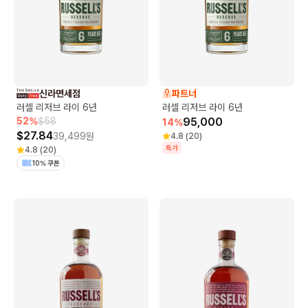
신라면세점
파트너
러셀 리저브 라이 6년
러셀 리저브 라이 6년
52
%
$
58
95,000
14
%
$
27.84
39,499
원
4.8
(
20
)
특가
4.8
(
20
)
10% 쿠폰