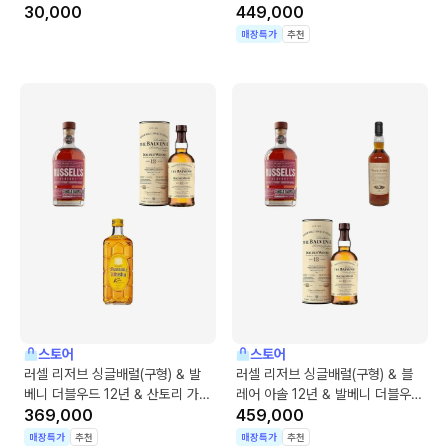
30,000
12년
449,000
매장특가
추천
스토어
스토어
러셀 리저브 싱글배럴(구형) & 발
러셀 리저브 싱글배럴(구형) & 블
베니 더블우드 12년 & 산토리 가쿠
레어 아솔 12년 & 발베니 더블우드
빈
369,000
12년
459,000
매장특가
추천
매장특가
추천