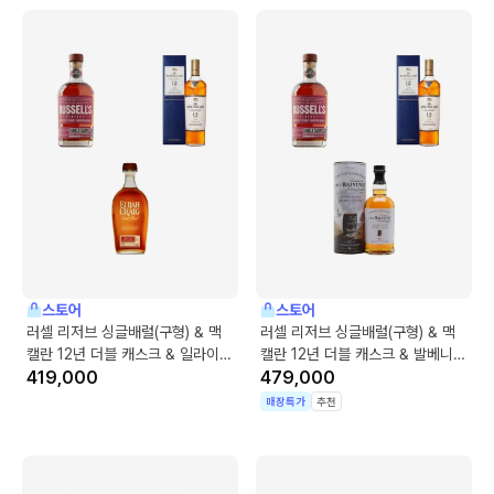
스토어
스토어
러셀 리저브 싱글배럴(구형) & 맥
러셀 리저브 싱글배럴(구형) & 맥
캘란 12년 더블 캐스크 & 일라이저
캘란 12년 더블 캐스크 & 발베니
크레이그 스몰 배치
419,000
12년 아메리칸 오크
479,000
매장특가
추천