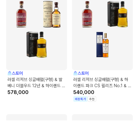
스토어
스토어
러셀 리저브 싱글배럴(구형) & 발
러셀 리저브 싱글배럴(구형) & 하
베니 더블우드 12년 & 하이랜드 파
이랜드 파크 CS 릴리즈 No.1 & 맥
크 CS 릴리즈 No.1
578,000
캘란 12년 더블 캐스크
540,000
매장특가
추천