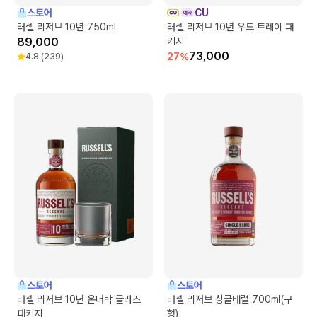
스토어
CU
러셀 리저브 10년 750ml
러셀 리저브 10년 우드 트레이 패
89,000
키지
73,000
27
%
4.8
(
239
)
스토어
스토어
러셀 리저브 10년 온더락 글라스
러셀 리저브 싱글배럴 700ml(구
패키지
형)