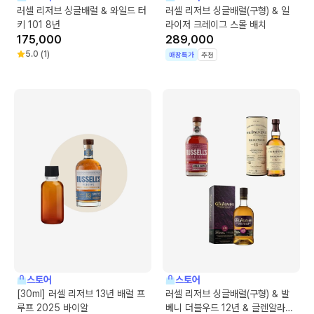
러셀 리저브 싱글배럴 & 와일드 터
러셀 리저브 싱글배럴(구형) & 일
키 101 8년
라이저 크레이그 스몰 배치
175,000
289,000
5.0
(
1
)
매장특가
추천
스토어
스토어
[30ml] 러셀 리저브 13년 배럴 프
러셀 리저브 싱글배럴(구형) & 발
루프 2025 바이알
베니 더블우드 12년 & 글렌알라키