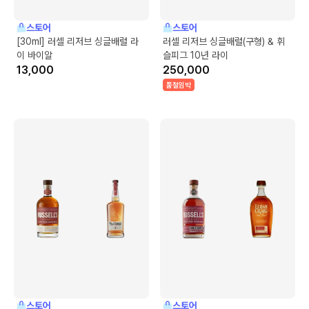
스토어
스토어
[30ml] 러셀 리저브 싱글배럴 라
러셀 리저브 싱글배럴(구형) & 휘
이 바이알
슬피그 10년 라이
13,000
250,000
품절임박
스토어
스토어