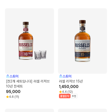
스토어
스토어
[잔2개 세트입니다] 러셀 리저브
러셀 리저브 15년
10년 잔세트
1,450,000
95,000
4.4
(
12
)
품절임박
추천
4.6
(
11
)