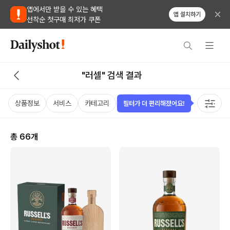
앱에서만 받을 수 있는 혜택
앱 설치하기
선착순 첫구매 최저가 쿠폰
"러셀" 검색 결과
상품정보
서비스
카테고리
가격
비비노점수
국가
용
필터가 더 편리해졌어요!
총
66
개