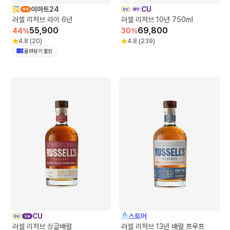
이마트24
CU
러셀 리저브 라이 6년
러셀 리저브 10년 750ml
55,900
69,800
44
%
30
%
4.8
(
20
)
4.8
(
239
)
골라담기 할인
CU
스토어
러셀 리저브 싱글배럴
러셀 리저브 13년 배럴 프루프