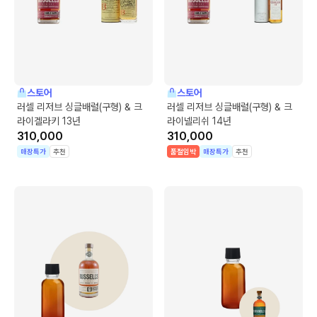
스토어
스토어
러셀 리저브 싱글배럴(구형) & 크
러셀 리저브 싱글배럴(구형) & 크
라이겔라키 13년
라이넬리쉬 14년
310,000
310,000
매장특가
추천
품절임박
매장특가
추천