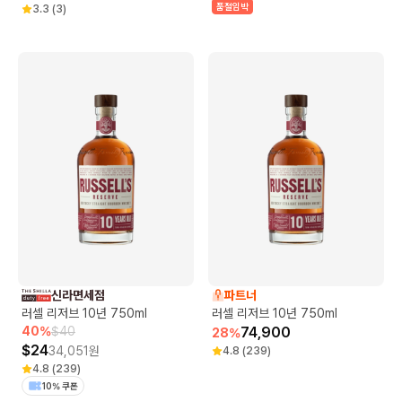
품절임박
3.3
(
3
)
신라면세점
파트너
러셀 리저브 10년 750ml
러셀 리저브 10년 750ml
40
%
$
40
74,900
28
%
$
24
34,051
원
4.8
(
239
)
4.8
(
239
)
10% 쿠폰