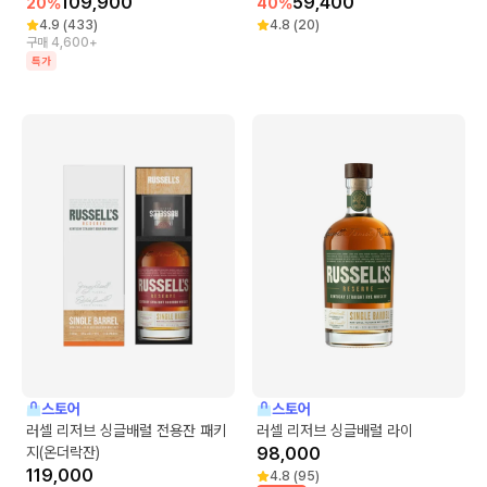
109,900
59,400
20
%
40
%
4.9
(
433
)
4.8
(
20
)
구매 4,600+
특가
스토어
스토어
러셀 리저브 싱글배럴 전용잔 패키
러셀 리저브 싱글배럴 라이
지(온더락잔)
98,000
119,000
4.8
(
95
)