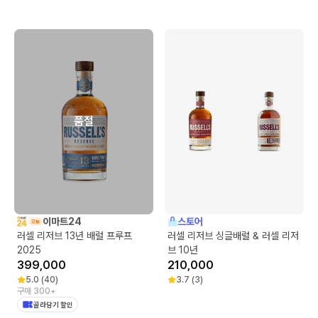
품절
이마트24
스토어
러셀 리저브 13년 배럴 프루프
러셀 리저브 싱글배럴 & 러셀 리저
2025
브 10년
399,000
210,000
5.0
(
40
)
3.7
(
3
)
구매 300+
골라담기 할인