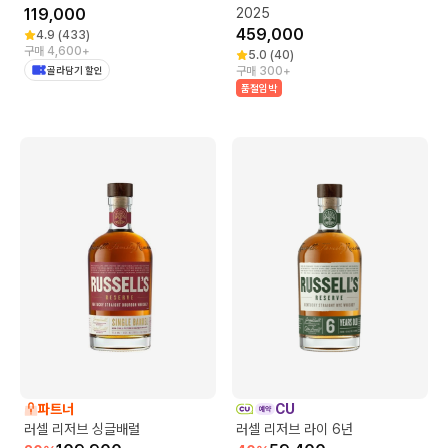
119,000
2025
459,000
4.9
(
433
)
구매 4,600+
5.0
(
40
)
골라담기 할인
구매 300+
품절임박
파트너
CU
러셀 리저브 싱글배럴
러셀 리저브 라이 6년