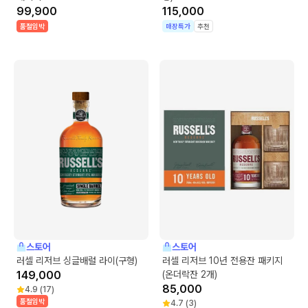
99,900
115,000
품절임박
매장특가
추천
스토어
스토어
러셀 리저브 싱글배럴 라이(구형)
러셀 리저브 10년 전용잔 패키지
149,000
(온더락잔 2개)
85,000
4.9
(
17
)
품절임박
4.7
(
3
)