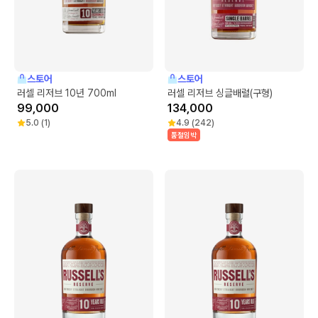
스토어
스토어
러셀 리저브 10년 700ml
러셀 리저브 싱글배럴(구형)
99,000
134,000
5.0
(
1
)
4.9
(
242
)
품절임박