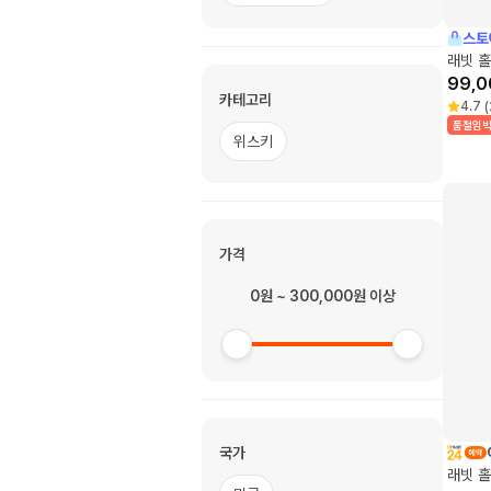
스토
래빗 
99,0
카테고리
4.7
(
품절임
위스키
가격
0원 ~ 300,000원 이상
국가
래빗 홀