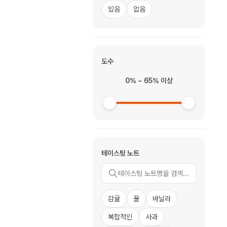
있음
없음
도수
0% ~ 65% 이상
테이스팅 노트
감귤
꿀
바닐라
복합적인
사과