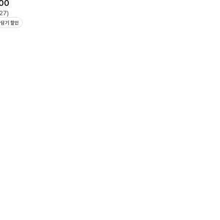
00
27
)
담기 할인