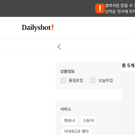
앱에서만 받을 수 
선착순 첫구매 최
총
5
개
상품정보
품절포함
오늘픽업
서비스
파트너
스토어
이마트24 예약