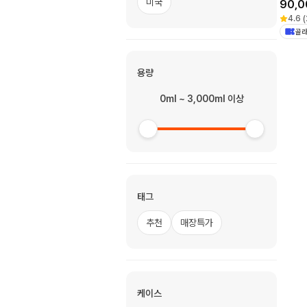
미국
90,0
4.6
(
골라
용량
0ml ~ 3,000ml 이상
태그
추천
매장특가
케이스