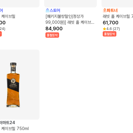
어
스토어
파트너
홀 케이브힐
[패키지불량할인(정상가
래빗 홀 케이브힐 7
00
99,000원)] 래빗 홀 케이브힐
61,700
잔 세트
84,900
24
)
4.6
(
27
)
박
품절임박
품절임박
이마트24
 케이브힐 750ml