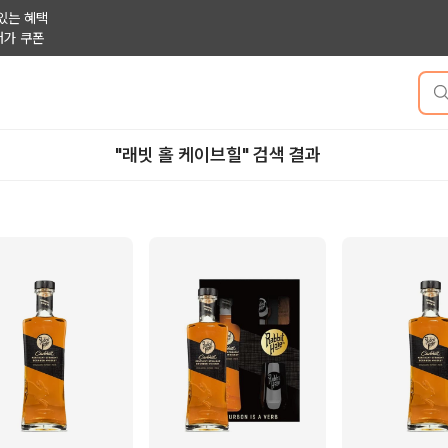
있는 혜택
저가 쿠폰
"래빗 홀 케이브힐" 검색 결과