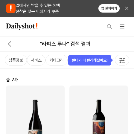
앱에서만 받을 수 있는 혜택
앱 설치하기
선착순 첫구매 최저가 쿠폰
"라피스 루나" 검색 결과
상품정보
서비스
카테고리
가격
비비노점수
국가
용
필터가 더 편리해졌어요!
총
7
개