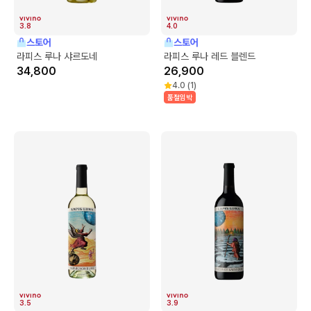
3.8
4.0
스토어
스토어
라피스 루나 샤르도네
라피스 루나 레드 블렌드
34,800
26,900
4.0
(
1
)
품절임박
3.5
3.9