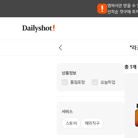
앱에서만 받을 수 
선착순 첫구매 최
"라
총
1
개
상품정보
품절포함
오늘픽업
서비스
스토어
해외직구