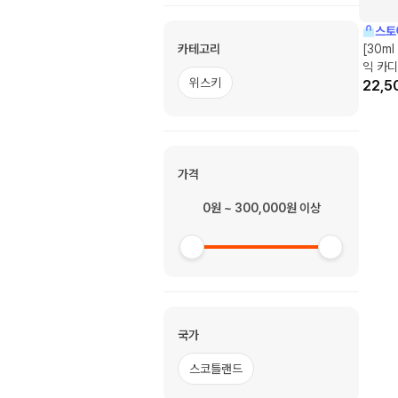
스토
카테고리
[30m
익 카디
위스키
& 마
22,5
가격
0원 ~ 300,000원 이상
국가
스코틀랜드