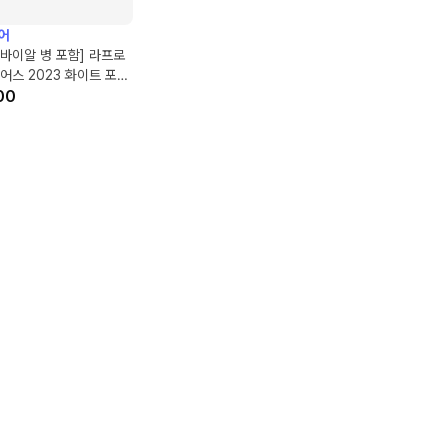
어
l 바이알 병 포함] 라프로
어스 2023 화이트 포트
데이라 캐스크 바이알
00