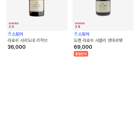
3.5
3.8
스토어
스토어
라로쉬 샤르도네 리저브
도멘 라로쉬 샤블리 생마르땡
36,000
69,000
품절임박