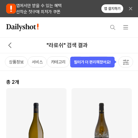
앱에서만 받을 수 있는 혜택
앱 설치하기
선착순 첫구매 최저가 쿠폰
"라로쉬" 검색 결과
상품정보
서비스
카테고리
가격
비비노점수
국가
용
필터가 더 편리해졌어요!
총
2
개