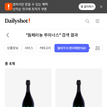
앱에서만 받을 수 있는 혜택
앱 설치하기
선착순 첫구매 최저가 쿠폰
"돔페리뇽 루미너스" 검색 결과
상품정보
서비스
카테고리
가격
비비노점수
국가
용
필터가 더 편리해졌어요!
총
4
개