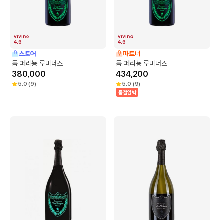
4.6
4.6
스토어
파트너
돔 페리뇽 루미너스
돔 페리뇽 루미너스
380,000
434,200
5.0
(
9
)
5.0
(
9
)
품절임박