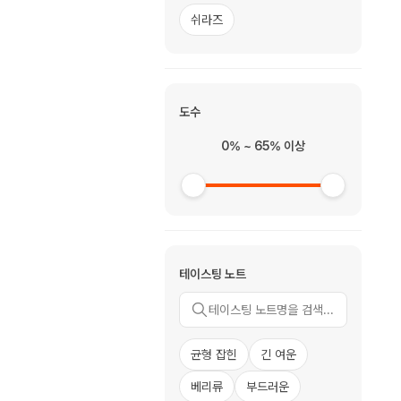
쉬라즈
도수
0% ~ 65% 이상
테이스팅 노트
균형 잡힌
긴 여운
베리류
부드러운