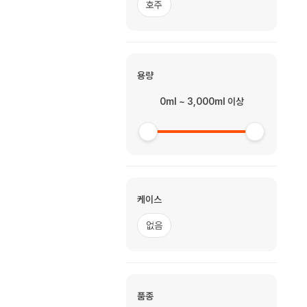
호주
용량
0ml ~ 3,000ml 이상
케이스
없음
품종