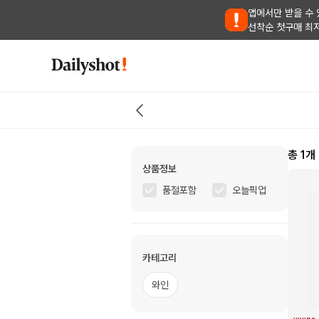
앱에서만 받을 수 
선착순 첫구매 최
총
1
개
상품정보
품절포함
오늘픽업
카테고리
와인