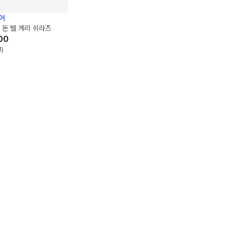
어
 돈 텔 게리 쉬라즈
00
1
)