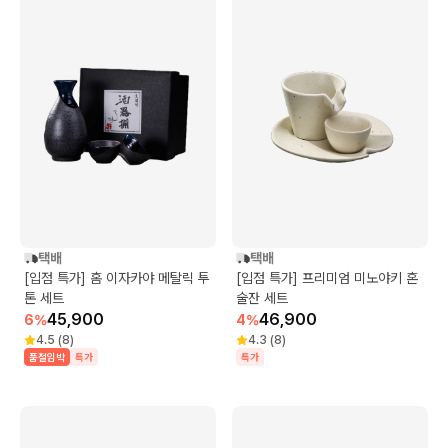
택배
택배
[입점 특가] 홈 이자카야 메탈릭 투
[입점 특가] 프리미엄 미노야키 혼
톤 세트
술잔 세트
45,900
46,900
6
%
4
%
4.5
(
8
)
4.3
(
8
)
품절임박
특가
특가