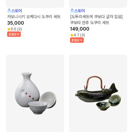
스토어
스토어
카모니시키 오케다시 도쿠리 세트
[도투리세트에 쿠보다 글자 없음]
35,000
쿠보타 만쥬 도쿠리 세트
149,000
5.0
(
2
)
품절임박
4.7
(
3
)
품절임박