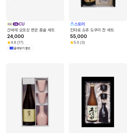
CU
스토어
간바레 오또상 변온 홈술 세트
킨타로 쇼츄 도쿠리 잔 세트
24,000
55,000
4.6
(
17
)
5.0
(
3
)
골라담기 할인