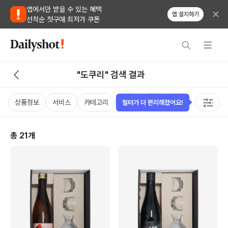
앱에서만 받을 수 있는 혜택
앱 설치하기
선착순 첫구매 최저가 쿠폰
"도쿠리" 검색 결과
상품정보
서비스
카테고리
가격
국가
용량
태그
필터가 더 편리해졌어요!
총
21
개