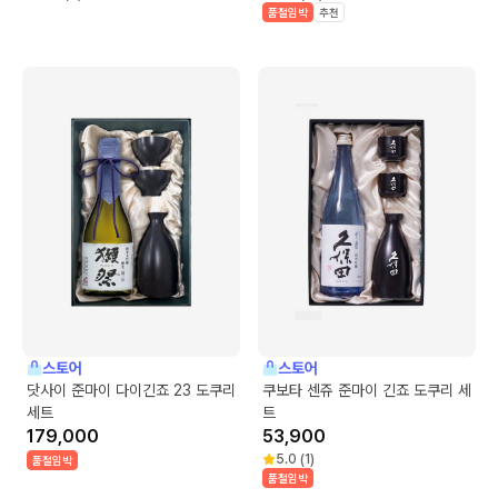
품절임박
추천
스토어
스토어
닷사이 준마이 다이긴죠 23 도쿠리
쿠보타 센쥬 준마이 긴죠 도쿠리 세
세트
트
179,000
53,900
5.0
(
1
)
품절임박
품절임박