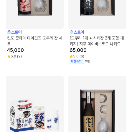
스토어
스토어
킷도 준마이 다이긴죠 도쿠리 잔 세
[도쿠리 1개 + 사케잔 2개 포함 패
트
키지] 자쿠 미야비노토모 나카도리
45,000
준마이 다이긴죠 도쿠리 잔 세트
65,000
5.0
(
2
)
5.0
(
6
)
매장특가
추천