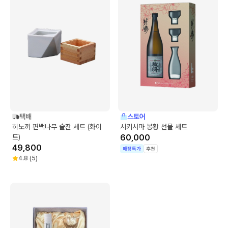
택배
스토어
히노끼 편백나무 술잔 세트 (화이
시키시마 봉황 선물 세트
트)
60,000
49,800
매장특가
추천
4.8
(
5
)