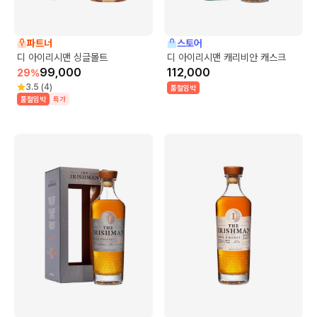
파트너
스토어
디 아이리시맨 싱글몰트
디 아이리시맨 캐리비안 캐스크
99,000
112,000
29
%
3.5
(
4
)
품절임박
품절임박
특가