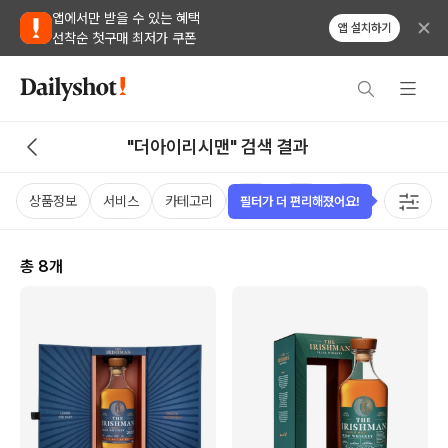
앱에서만 받을 수 있는 혜택
앱 설치하기
선착순 첫구매 최저가 쿠폰
"더아이리시맨" 검색 결과
상품정보
서비스
카테고리
가격
국가
용량
태그
필터가 더 편리해졌어요!
총
8
개