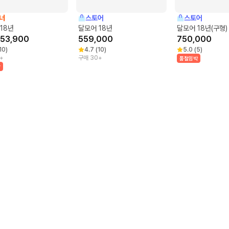
너
스토어
스토어
18년
달모어 18년
달모어 18년(구형)
53,900
559,000
750,000
10
)
4.7
(
10
)
5.0
(
5
)
+
구매 30+
품절임박
박