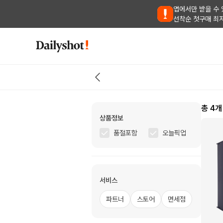
앱에서만 받을 수 
선착순 첫구매 최
총
4
개
상품정보
품절포함
오늘픽업
서비스
파트너
스토어
면세점