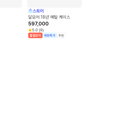
스토어
달모어 18년 메탈 케이스
597,000
5.0
(
9
)
품절임박
매장특가
추천