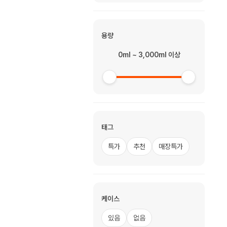
용량
0ml ~ 3,000ml 이상
태그
특가
추천
매장특가
케이스
있음
없음