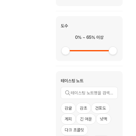
도수
0% ~ 65% 이상
테이스팅 노트
감귤
감초
건포도
계피
긴 여운
넛맥
다크 초콜릿