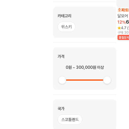
파트
카테고리
달모어 
6
12
%
위스키
4.7
(
구매 30
품절임
가격
0원 ~ 300,000원 이상
국가
스코틀랜드