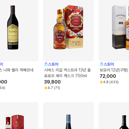
어
스토어
스토어
스 나파 밸리 까베르네
시바스 리갈 엑스트라 13년 올
보모어 12년(구형)
로로쏘 셰리 캐스크 700ml
72,000
000
39,800
4.8
(
433
)
54
)
4.7
(
71
)