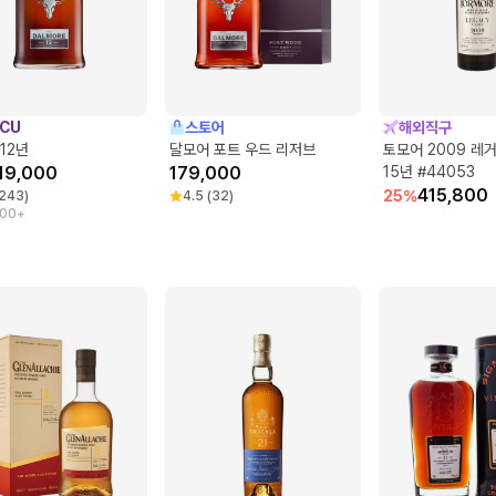
CU
스토어
해외직구
12년
달모어 포트 우드 리저브
토모어 2009 레
19,000
179,000
15년 #44053
415,800
25
%
243
)
4.5
(
32
)
000+