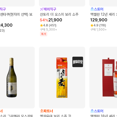
직구
해외직구
스토어
센타쿠(현자의 선택) 보
산토리 더 오스미 보리 소주
맥캘란 12년 셰리
21,900
129,900
54
%
24,300
4.8
(
451
)
4.9
(
116
)
구매 5,300+
구매 1,500+
23
)
특가
너
파트너
스토어
 소리 그라멜라 모스카토
멧챠우마 보리 소주 2L
맥캘란 18년 셰리 