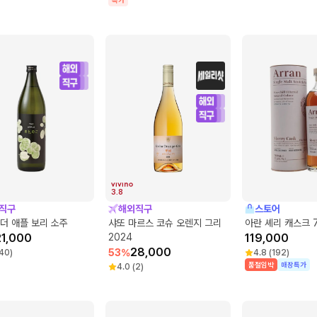
특가
3.8
직구
해외직구
스토어
더 애플 보리 소주
샤또 마르스 코슈 오렌지 그리
아란 셰리 캐스크 7
21,000
2024
119,000
28,000
53
%
40
)
4.8
(
192
)
품절임박
매장특가
4.0
(
2
)