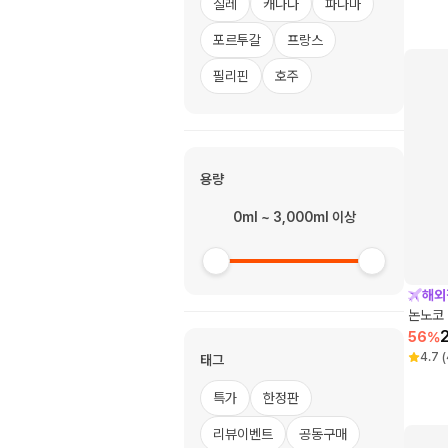
칠레
캐나다
파나마
포르투갈
프랑스
필리핀
호주
용량
0ml ~ 3,000ml 이상
해외
논노코 
56
%
4.7
(
태그
특가
한정판
리뷰이벤트
공동구매