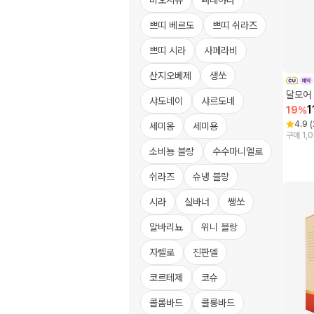
비오시뉴
빠레야다
쁘띠 베르도
쁘띠 쉬라즈
쁘띠 시라
사페라비
산지오베제
생쏘
달모어 
샤도네이
샤르도네
1
19
%
4.9
(
세미옹
세미용
구매 1,
소비뇽 블랑
수수마니엘로
쉬라즈
슈냉 블랑
시라
실바너
쌩쏘
알바리뇨
위니 블랑
자렐로
진판델
코르테제
코슈
콜롬바드
콜롱바드