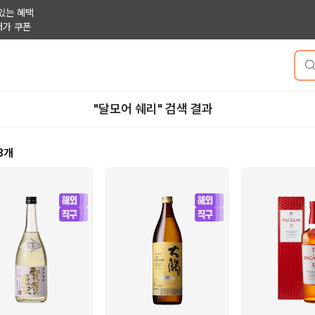
있는 혜택
저가 쿠폰
"달모어 쉐리" 검색 결과
3
개