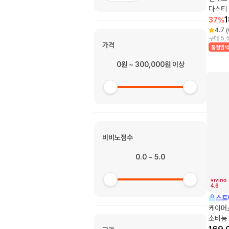
다스티
37
%
4.7
(
구매 5,
가격
품절임
0원 ~ 300,000원 이상
비비노점수
0.0 ~ 5.0
4.6
스토
케이머
소비뇽