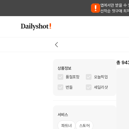
앱에서만 받을 수 
선착순 첫구매 최
총
94
상품정보
품절포함
오늘픽업
번들
세일리샷
서비스
파트너
스토어