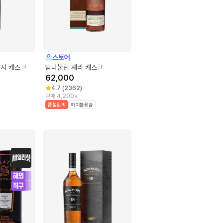
스토어
거시 캐스크
탐나불린 셰리 캐스크
62,000
4.7
(
2362
)
구매 4,200+
품절임박
하이볼용술