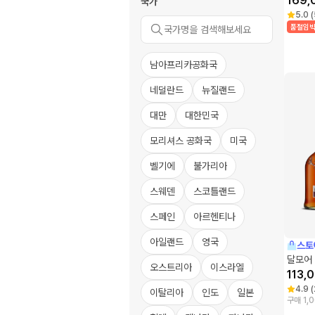
169,
국가
5.0
(
품절임
남아프리카공화국
네덜란드
뉴질랜드
대만
대한민국
모리셔스 공화국
미국
벨기에
불가리아
스웨덴
스코틀랜드
스페인
아르헨티나
아일랜드
영국
스토
달모어 
오스트리아
이스라엘
113,
4.9
(
이탈리아
인도
일본
구매 1,