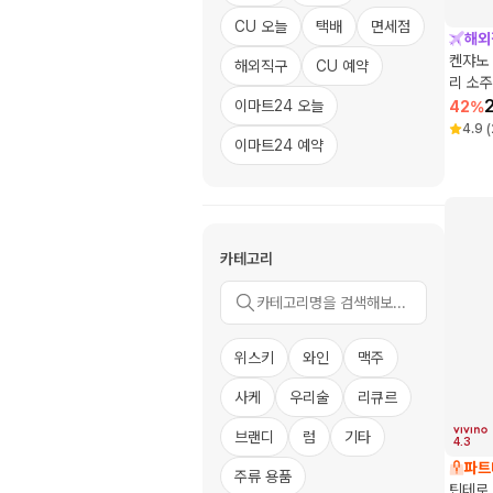
CU 오늘
택배
면세점
해외
켄쟈노 
해외직구
CU 예약
리 소주
이마트24 오늘
42
%
4.9
(
이마트24 예약
카테고리
위스키
와인
맥주
사케
우리술
리큐르
브랜디
럼
기타
4.3
파트
주류 용품
틴테로