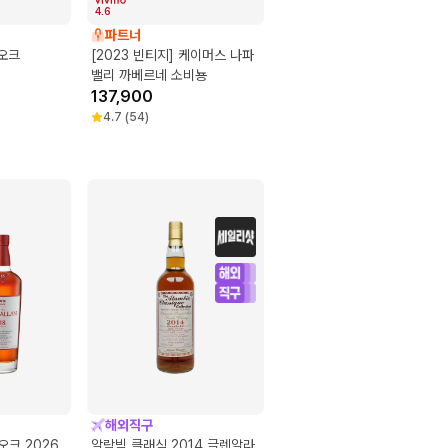
4.6
파트너
 오크
[2023 빈티지] 케이머스 나파
밸리 까베르네 소비뇽
137,900
4.7
(
54
)
해외직구
오크 2026
알람빅 클래식 2014 글렌알라