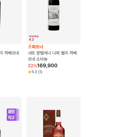
4.3
파트너
밸리 까베르네
샤또 몬텔레나 나파 밸리 까베
르네 소비뇽
169,900
32
%
5.0
(
1
)