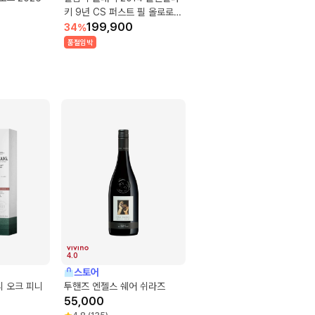
키 9년 CS 퍼스트 필 올로로쏘
셰리 벗
199,900
34
%
품절임박
4.0
스토어
리 오크 피니
투핸즈 엔젤스 쉐어 쉬라즈
55,000