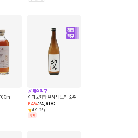
해외직구
00ml
아마노카와 우하치 보리 소주
24,900
54
%
4.9
(
16
)
특가