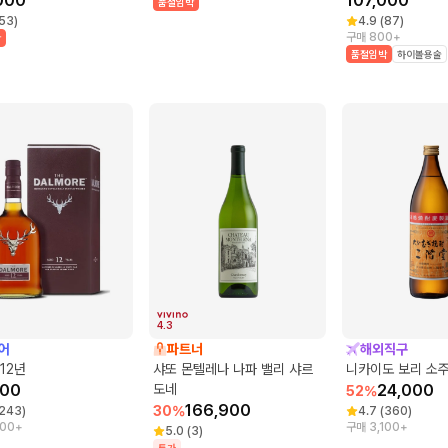
000
107,000
품절임박
53
)
4.9
(
87
)
구매 800+
박
품절임박
하이볼용술
4.3
어
파트너
해외직구
12년
샤또 몬텔레나 나파 밸리 샤르
니카이도 보리 소
000
도네
24,000
52
%
166,900
30
%
243
)
4.7
(
360
)
000+
구매 3,100+
5.0
(
3
)