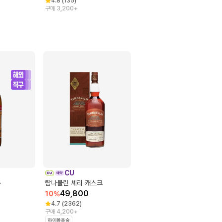
4.8
(
135
)
구매 3,200+
CU
주
탐나불린 셰리 캐스크
49,800
10
%
4.7
(
2362
)
구매 4,200+
하이볼용술