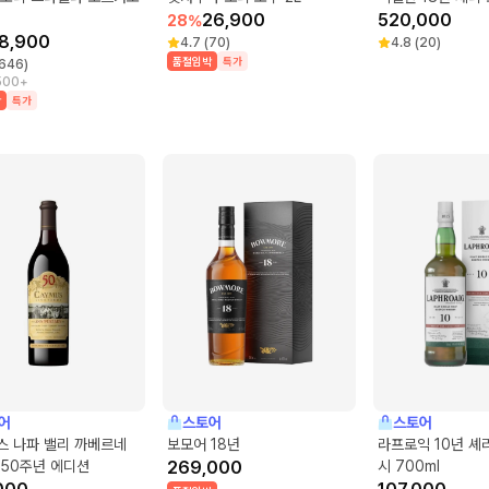
26,900
520,000
28
%
18,900
4.7
(
70
)
4.8
(
20
)
품절임박
특가
646
)
500+
박
특가
어
스토어
스토어
스 나파 밸리 까베르네
보모어 18년
라프로익 10년 셰
 50주년 에디션
269,000
시 700ml