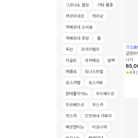
그르나슈 블랑
기타 품종
까르미네르
까리냥
까베르네 소비뇽
까베르네 프랑
롤
스토
루산
르카치텔리
글렌피딕
니시
리슬링
마카베오
말벡
85,0
메를로
모나스트렐
4.8
(
모스카텔
모스카토
몬테풀치아노
무드베드르
무르베드르
무스카
뮈스까
므츠바네 카후리
베르멘티노
비오니에