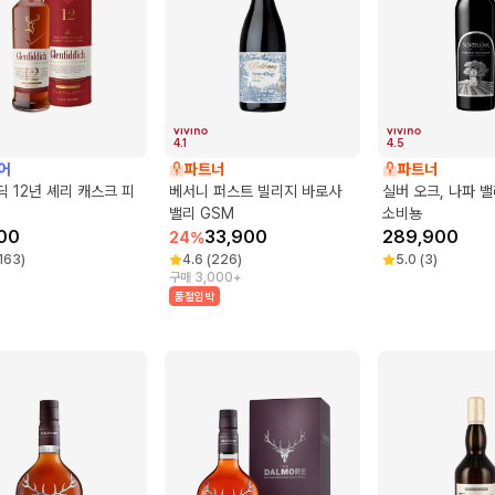
4.1
4.5
어
파트너
파트너
 12년 셰리 캐스크 피
베서니 퍼스트 빌리지 바로사
실버 오크, 나파 
밸리 GSM
소비뇽
00
33,900
289,900
24
%
163
)
4.6
(
226
)
5.0
(
3
)
구매 3,000+
품절임박