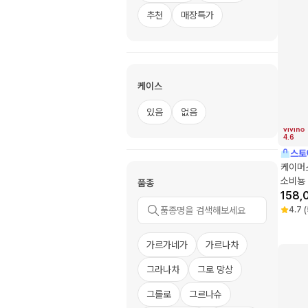
추천
매장특가
케이스
있음
없음
4.6
스토
케이머
소비뇽
품종
158,
4.7
(
가르가네가
가르나차
그라나차
그로 망상
그롤로
그르나슈