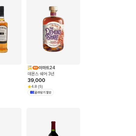
이마트24
데몬스 쉐어 3년
39,000
4.8
(
5
)
골라담기 할인