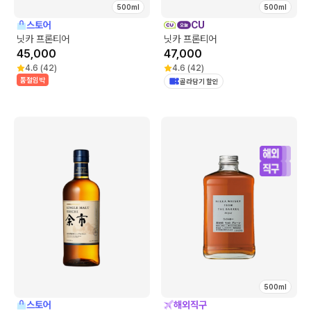
500ml
500ml
스토어
CU
닛카 프론티어
닛카 프론티어
45,000
47,000
4.6
(
42
)
4.6
(
42
)
품절임박
골라담기 할인
500ml
스토어
해외직구