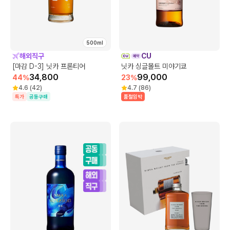
500ml
해외직구
CU
[마감 D-3] 닛카 프론티어
닛카 싱글몰트 미야기쿄
34,800
99,000
44
%
23
%
4.6
(
42
)
4.7
(
86
)
특가
공동구매
품절임박