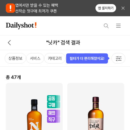
앱에서만 받을 수 있는 혜택
앱 설치하기
선착순 첫구매 최저가 쿠폰
"닛카" 검색 결과
상품정보
서비스
카테고리
가격
국가
용량
태그
필터가 더 편리해졌어요!
총
47
개