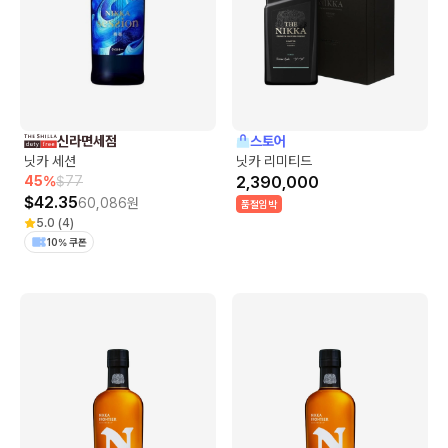
신라면세점
스토어
닛카 세션
닛카 리미티드
45
%
$
77
2,390,000
$
42.35
60,086
원
품절임박
5.0
(
4
)
10% 쿠폰