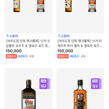
스토어
스토어
[여의도점 단독 행사품목] 닛카 싱
[여의도점 단독 행사품목] 닛카 타
글몰트 요이치 & 옐로우 로즈 프리
케츠루 퓨어 몰트 & 옐로우 로즈
미엄 아메리칸 위스키
150,000
프리미엄 아메리칸 위스키
150,000
품절임박
매장특가
추천
품절임박
매장특가
추천