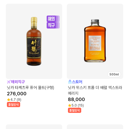
500ml
해외직구
스토어
닛카 타케츠루 퓨어 몰트(구형)
닛카 위스키 프롬 더 배럴 엑스트라
276,000
메리지
88,000
4.7
(
9
)
품절임박
5.0
(
15
)
품절임박