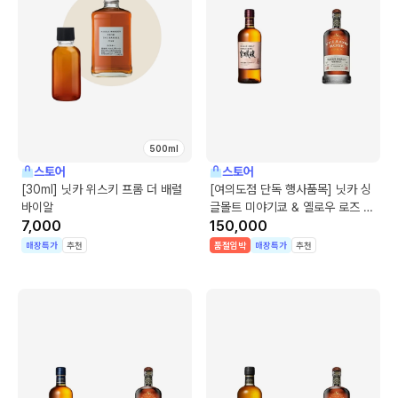
500ml
스토어
스토어
[30ml] 닛카 위스키 프롬 더 배럴
[여의도점 단독 행사품목] 닛카 싱
바이알
글몰트 미야기쿄 & 옐로우 로즈 프
7,000
리미엄 아메리칸 위스키
150,000
매장특가
추천
품절임박
매장특가
추천