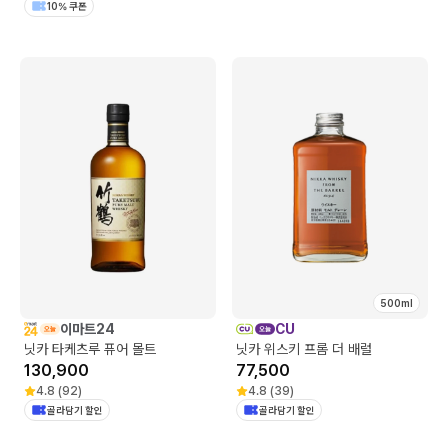
10% 쿠폰
500ml
이마트24
CU
닛카 타케츠루 퓨어 몰트
닛카 위스키 프롬 더 배럴
130,900
77,500
4.8
(
92
)
4.8
(
39
)
골라담기 할인
골라담기 할인