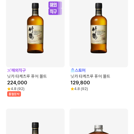
해외직구
스토어
닛카 타케츠루 퓨어 몰트
닛카 타케츠루 퓨어 몰트
224,000
129,800
4.8
(
92
)
4.8
(
92
)
품절임박