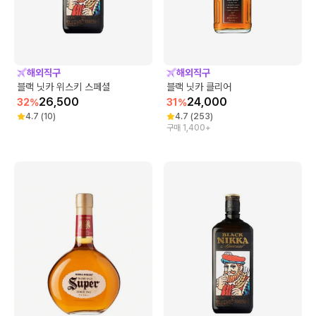
해외직구
해외직구
블랙 닛카 위스키 스페셜
블랙 닛카 클리어
26,500
24,000
32
%
31
%
4.7
(
10
)
4.7
(
253
)
구매 1,400+