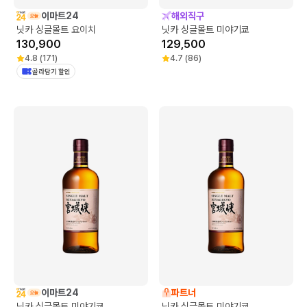
이마트24
해외직구
닛카 싱글몰트 요이치
닛카 싱글몰트 미야기쿄
130,900
129,500
4.8
(
171
)
4.7
(
86
)
골라담기 할인
이마트24
파트너
닛카 싱글몰트 미야기쿄
닛카 싱글몰트 미야기쿄