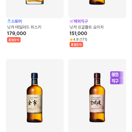
스토어
해외직구
닛카 테일러드 위스키
닛카 싱글몰트 요이치
179,000
151,000
4.8
(
171
)
품절임박
품절임박