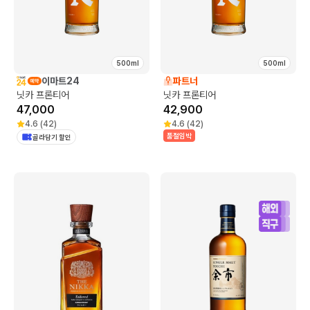
500ml
500ml
이마트24
파트너
닛카 프론티어
닛카 프론티어
47,000
42,900
4.6
(
42
)
4.6
(
42
)
품절임박
골라담기 할인