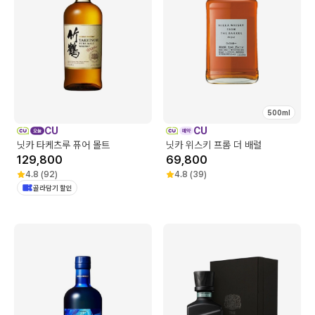
500ml
CU
CU
닛카 타케츠루 퓨어 몰트
닛카 위스키 프롬 더 배럴
129,800
69,800
4.8
(
92
)
4.8
(
39
)
골라담기 할인