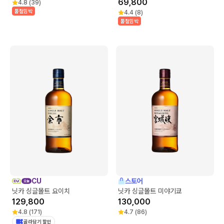
69,800
4.8
(
39
)
품절임박
4.4
(
8
)
품절임박
CU
스토어
닛카 싱글몰트 요이치
닛카 싱글몰트 미야기쿄
129,800
130,000
4.8
(
171
)
4.7
(
86
)
골라담기 할인