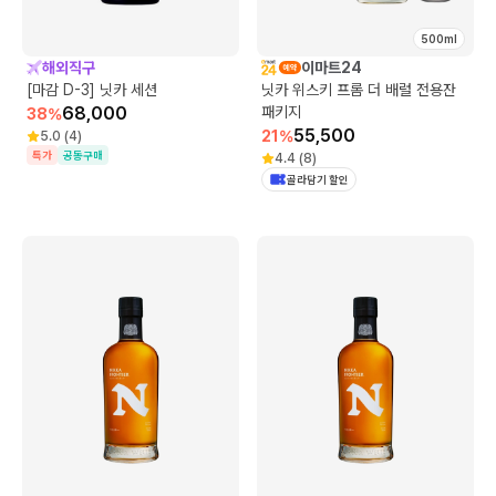
500ml
해외직구
이마트24
[마감 D-3] 닛카 세션
닛카 위스키 프롬 더 배럴 전용잔
68,000
패키지
38
%
55,500
21
%
5.0
(
4
)
특가
공동구매
4.4
(
8
)
골라담기 할인