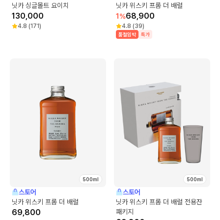
닛카 싱글몰트 요이치
닛카 위스키 프롬 더 배럴
130,000
68,900
1
%
4.8
(
171
)
4.8
(
39
)
품절임박
특가
500ml
500ml
스토어
스토어
닛카 위스키 프롬 더 배럴
닛카 위스키 프롬 더 배럴 전용잔
69,800
패키지