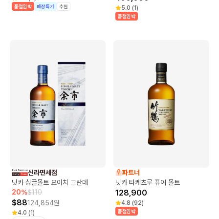
품절임박
매장특가
추천
5.0
(
1
)
품절임박
신라면세점
파트너
닛카 싱글몰트 요이치 그란데
닛카 타케츠루 퓨어 몰트
20
%
$
110
128,900
$
88
124,854
원
4.8
(
92
)
품절임박
4.0
(
1
)