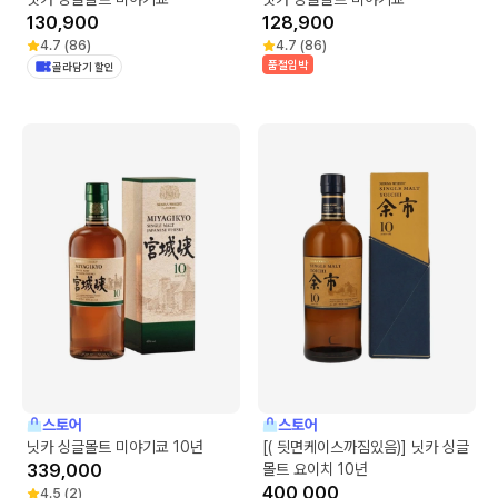
130,900
128,900
4.7
(
86
)
4.7
(
86
)
품절임박
골라담기 할인
스토어
스토어
닛카 싱글몰트 미야기쿄 10년
[( 딋면케이스까짐있음)] 닛카 싱글
339,000
몰트 요이치 10년
400,000
4.5
(
2
)