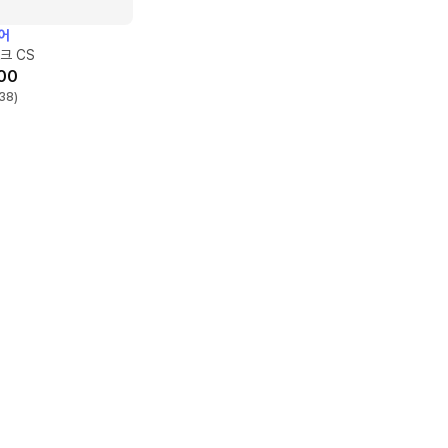
어
크 CS
00
38
)