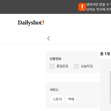
앱에서만 받을 수 
선착순 첫구매 최
총
1
개
상품정보
품절포함
오늘픽업
서비스
스토어
택배