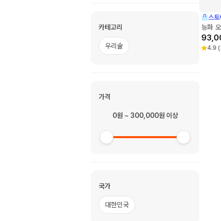
스토
카테고리
능화 오
93,0
우리술
4.9
(
가격
0원 ~ 300,000원 이상
국가
대한민국