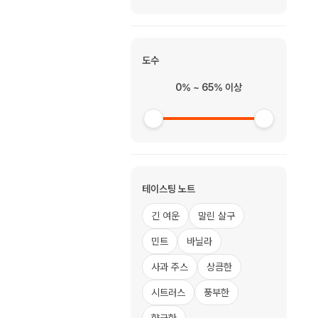
도수
0% ~ 65% 이상
테이스팅 노트
긴 여운
말린 살구
민트
바닐라
사과 주스
상큼한
시트러스
풍부한