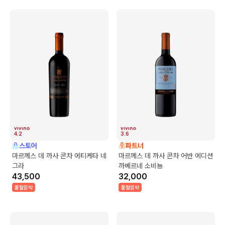
4.2
3.6
스토어
파트너
마르께스 데 까사 콘차 에티케타 네
마르께스 데 까사 콘차 어반 에디션
그라
까베르네 소비뇽
43,500
32,000
품절임박
품절임박