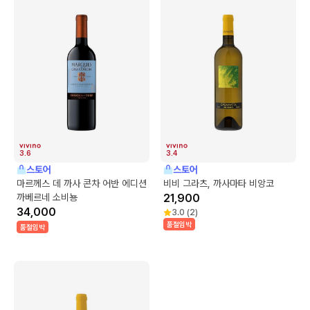
3.6
3.4
스토어
스토어
마르께스 데 까사 콘차 어반 에디션
비비 그라츠, 까사마타 비앙코
까베르네 소비뇽
21,900
34,000
3.0
(
2
)
품절임박
품절임박