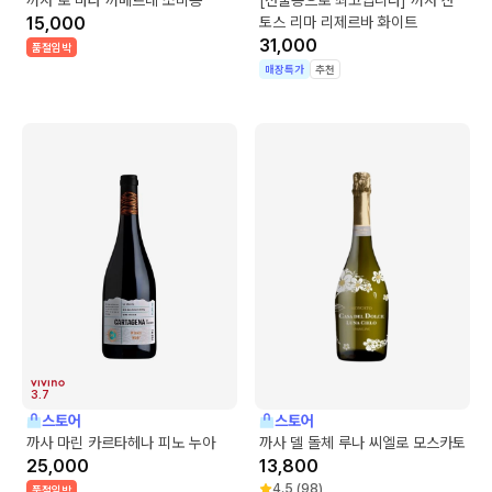
15,000
토스 리마 리제르바 화이트
31,000
품절임박
매장특가
추천
3.7
스토어
스토어
까사 마린 카르타헤나 피노 누아
까사 델 돌체 루나 씨엘로 모스카토
25,000
13,800
4.5
(
98
)
품절임박