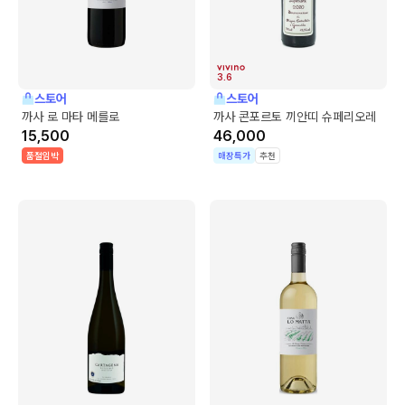
3.6
스토어
스토어
까사 로 마타 메를로
까사 콘포르토 끼안띠 슈페리오레
15,500
46,000
품절임박
매장특가
추천