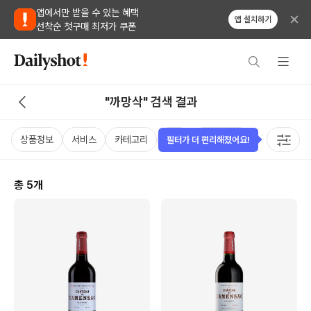
앱에서만 받을 수 있는 혜택
앱 설치하기
선착순 첫구매 최저가 쿠폰
"까망삭" 검색 결과
상품정보
서비스
카테고리
가격
비비노점수
국가
용
필터가 더 편리해졌어요!
총
5
개