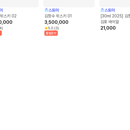
어
스토어
스토어
위스키 02
김창수 위스키 01
[30ml 2025] 
0,000
3,500,000
김포 바이알
21,000
4
)
5.0
(
3
)
박
품절임박