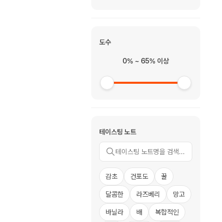
도수
0% ~ 65% 이상
테이스팅 노트
감초
건포도
꿀
달콤한
라즈베리
망고
바닐라
배
복합적인