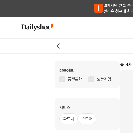
앱에서만 받을 수 
선착순 첫구매 최
총
3
개
상품정보
품절포함
오늘픽업
서비스
파트너
스토어