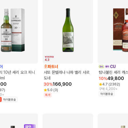
4.3
어
파트너
CU
 10년 셰리 오크 피니
샤또 몬텔레나 나파 밸리 샤르
탐나불린 셰리 캐
0ml
도네
49,800
10
%
000
166,900
30
%
4.7
(
2362
)
구매 4,200+
87
)
5.0
(
3
)
하이볼용술
0+
특가
박
하이볼용술