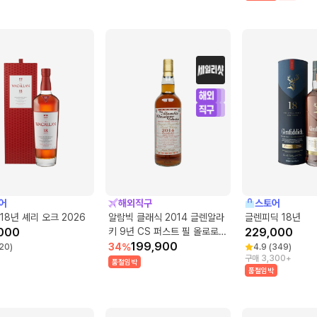
어
해외직구
스토어
18년 셰리 오크 2026
알람빅 클래식 2014 글렌알라
글렌피딕 18년
000
키 9년 CS 퍼스트 필 올로로쏘
229,000
셰리 벗
199,900
34
%
20
)
4.9
(
349
)
구매 3,300+
품절임박
품절임박