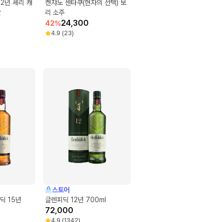
12년 셰리 캐
켄쟈노 센타쿠(현자의 선택) 보
알
리 소주
24,300
42
%
4.9
(
23
)
스토어
딕 15년
글렌피딕 12년 700ml
72,000
4.9
(
1342
)