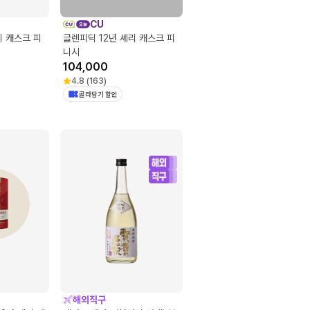
CU
리 캐스크 피
글렌피딕 12년 셰리 캐스크 피
니시
104,000
4.8
(
163
)
골라담기 할인
해외직구