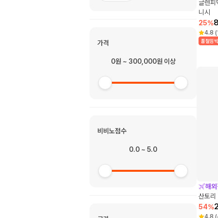
글렌피딕
니시
25
%
4.8
(
품절임
가격
0원 ~ 300,000원 이상
비비노점수
0.0 ~ 5.0
해외
산토리 
54
%
4.8
(