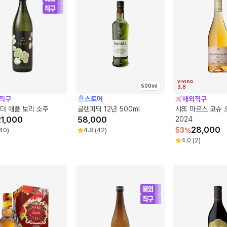
500ml
3.8
직구
스토어
해외직구
더 애플 보리 소주
글렌피딕 12년 500ml
샤또 마르스 코슈 
21,000
58,000
2024
28,000
53
%
40
)
4.8
(
42
)
4.0
(
2
)