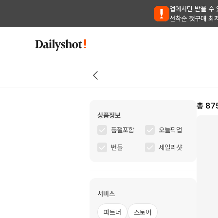
앱에서만 받을 수 
선착순 첫구매 최
총
87
상품정보
품절포함
오늘픽업
번들
세일리샷
서비스
파트너
스토어