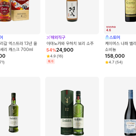
4.6
어
해외직구
스토어
리갈 엑스트라 13년 올
아마노카와 우하치 보리 소주
케이머스 나파 밸
셰리 캐스크 700ml
24,900
소비뇽
54
%
00
158,000
4.9
(
16
)
특가
71
)
4.7
(
54
)