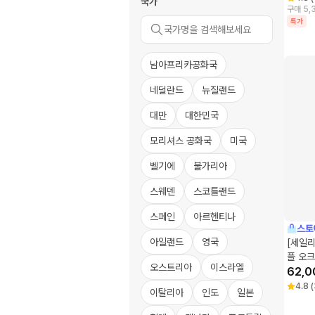
국가
구매 5,
특가
남아프리카공화국
네덜란드
뉴질랜드
대만
대한민국
모리셔스 공화국
미국
벨기에
불가리아
스웨덴
스코틀랜드
스페인
아르헨티나
스토
아일랜드
영국
[세일리
플 오크
오스트리아
이스라엘
62,0
4.8
(
이탈리아
인도
일본