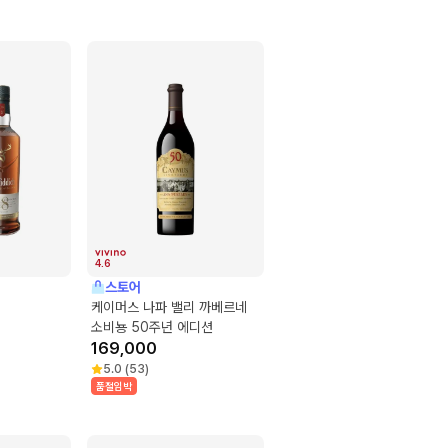
4.6
스토어
케이머스 나파 밸리 까베르네
소비뇽 50주년 에디션
169,000
5.0
(
53
)
품절임박