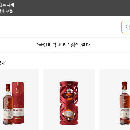
있는 혜택
저가 쿠폰
"글렌피딕 셰리" 검색 결과
5
개