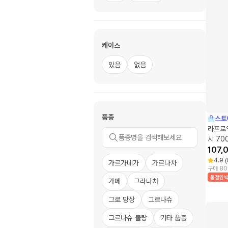
케이스
있음
없음
품종
스토
라프로익
시 70
107,
4.9
(
가르가네가
가르나차
구매 80
품절임
가메
그라나차
그로 망상
그르나슈
그르나슈 블랑
기타 품종