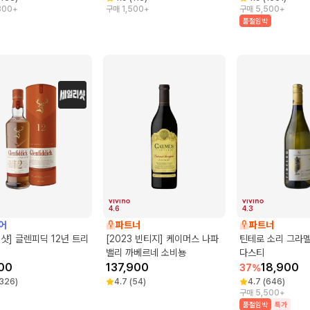
300+
구매 1,500+
구매 5,500+
품절임박
4.6
4.3
어
파트너
파트너
샷] 글렌피딕 12년 트리
[2023 빈티지] 케이머스 나파
틴테로 소리 그라
밸리 까베르네 소비뇽
다스티
00
137,900
18,900
37
%
326
)
4.7
(
54
)
4.7
(
646
)
구매 5,500+
품절임박
특가