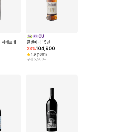
CU
리 까베르네
글렌피딕 15년
104,900
23
%
4.9
(
1661
)
구매 5,500+