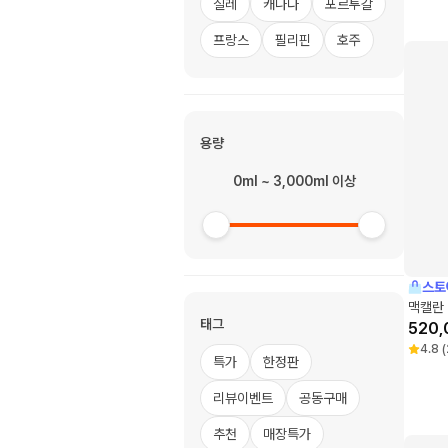
칠레
캐나다
포르투갈
프랑스
필리핀
호주
용량
0ml ~ 3,000ml 이상
스토
맥캘란 
태그
520,
4.8
(
특가
한정판
리뷰이벤트
공동구매
추천
매장특가