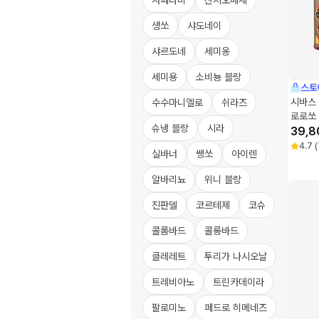
사페라비
산지오베제
생쏘
샤도네이
샤르도네
세미옹
세미용
소비뇽 블랑
스토
시바스 
수수마니엘로
쉬라즈
로로쏘 
슈냉 블랑
시라
39,8
4.7
(
실바너
쌩쏘
아이렌
알바리뇨
위니 블랑
진판델
코르테제
코슈
콜롬바드
콜롱바드
클레레트
투리가 나시오날
트레비아노
트린카데이라
팔로미노
페드로 히메네즈