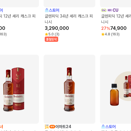
어
스토어
CU
 12년 셰리 캐스크 피
글렌피딕 34년 셰리 캐스크 피
글렌피딕 12년 셰
니시
니시
00
3,290,000
74,900
27
%
163
)
5.0
(
3
)
4.8
(
163
)
품절임박
너
이마트24
스토어