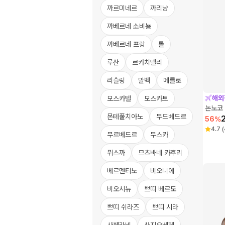
까르미네르
까리냥
까베르네 소비뇽
까베르네 프랑
롤
루산
르카치텔리
리슬링
말벡
메를로
해외
모스카텔
모스카토
논노코 
몬테풀치아노
무드베드르
56
%
4.7
(
무르베드르
무스카
뮈스까
므츠바네 카후리
베르멘티노
비오니에
비오시뉴
쁘띠 베르도
쁘띠 쉬라즈
쁘띠 시라