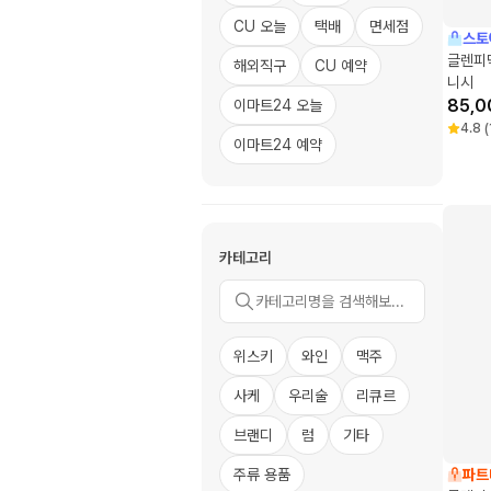
CU 오늘
택배
면세점
스토
글렌피딕
해외직구
CU 예약
니시
85,0
이마트24 오늘
4.8
(
이마트24 예약
카테고리
위스키
와인
맥주
사케
우리술
리큐르
브랜디
럼
기타
주류 용품
파트