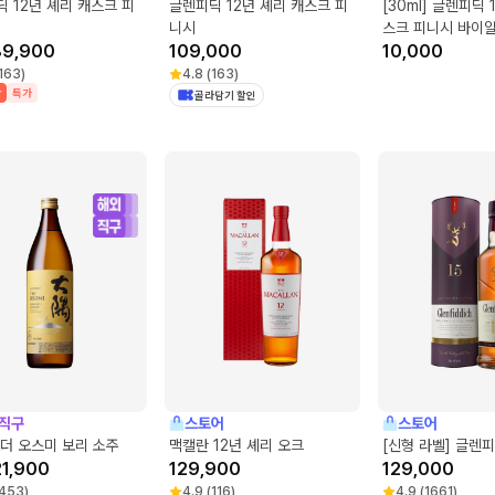
 12년 셰리 캐스크 피
글렌피딕 12년 셰리 캐스크 피
[30ml] 글렌피딕 
니시
스크 피니시 바이
89,900
109,000
10,000
163
)
4.8
(
163
)
박
특가
골라담기 할인
직구
스토어
스토어
더 오스미 보리 소주
맥캘란 12년 셰리 오크
[신형 라벨] 글렌피
21,900
129,900
129,000
453
)
4.9
(
116
)
4.9
(
1661
)