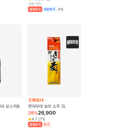
구매 1만+
품절임박
매장특가
추천
파트너
멜라 모스카토
멧챠우마 보리 소주 2L
26,900
28
%
4.7
(
71
)
품절임박
특가