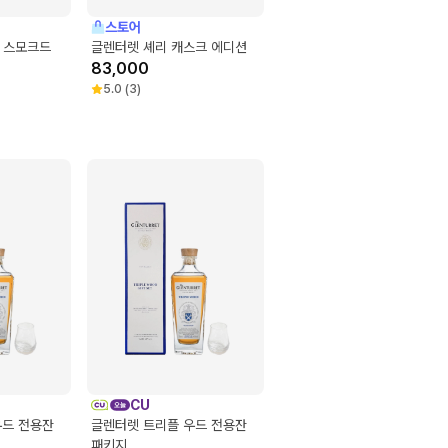
스토어
 스모크드
글렌터렛 셰리 캐스크 에디션
83,000
5.0
(
3
)
CU
우드 전용잔
글렌터렛 트리플 우드 전용잔
패키지