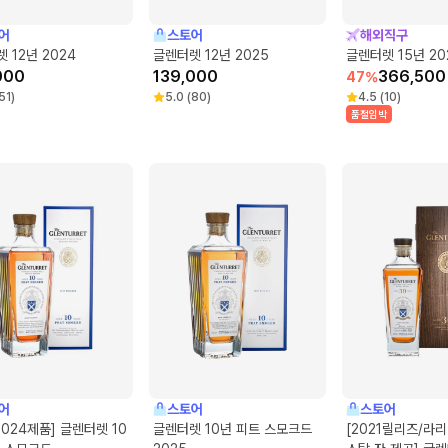
어
스토어
해외직구
 12년 2024
글렌터렛 12년 2025
글렌터렛 15년 20
000
139,000
366,500
47
%
51
)
5.0
(
80
)
4.5
(
10
)
품절임박
어
스토어
스토어
2024제품] 글렌터렛 10
글렌터렛 10년 피트 스모크드
[2021릴리즈/라