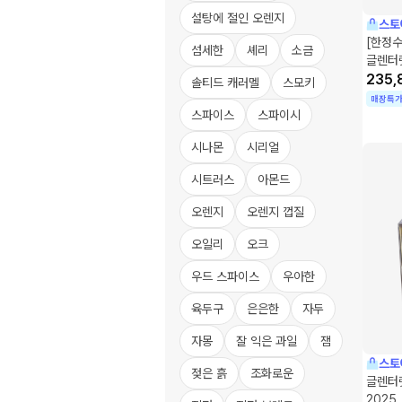
설탕에 절인 오렌지
스토
[한정수
섬세한
셰리
소금
글렌터
235,
솔티드 캐러멜
스모키
매장특
스파이스
스파이시
시나몬
시리얼
시트러스
아몬드
오렌지
오렌지 껍질
오일리
오크
우드 스파이스
우아한
육두구
은은한
자두
자몽
잘 익은 과일
잼
스토
젖은 흙
조화로운
글렌터렛
2025