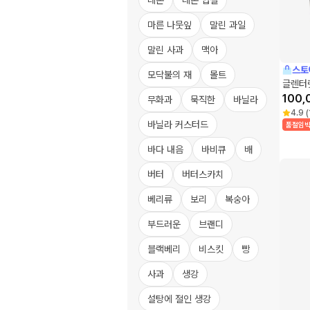
레몬
레몬 껍질
마른 나뭇잎
말린 과일
말린 사과
맥아
스토
모닥불의 재
몰트
글렌터
100,
무화과
묵직한
바닐라
4.9
(
바닐라 커스터드
품절임
바다 내음
바비큐
배
버터
버터스카치
베리류
보리
복숭아
부드러운
브랜디
블랙베리
비스킷
빵
사과
생강
설탕에 절인 생강