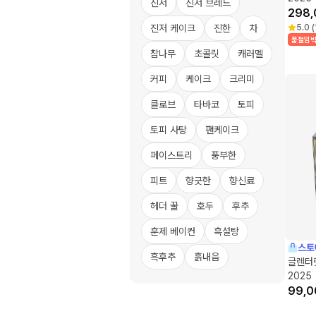
진저
진저 브레드
298,
진저 케이크
진한
차
5.0
(
품절임
참나무
초콜릿
캐러멜
커피
케이크
크리미
클로브
타바코
토피
토피 사탕
팬케이크
페이스트리
풍부한
피트
향긋한
향신료
헤더 꿀
호두
후추
훈제 베이컨
흑설탕
스토
흑후추
흙내음
글렌터
2025
99,0