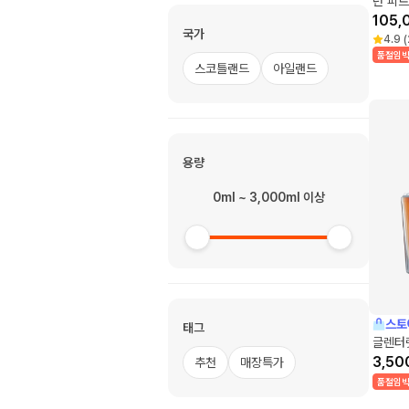
년 피
105,
국가
4.9
(
품절임
스코틀랜드
아일랜드
용량
0ml ~ 3,000ml 이상
스토
태그
글렌터렛
3,50
추천
매장특가
품절임