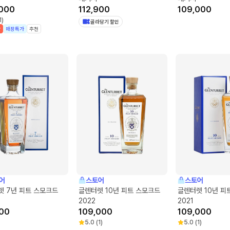
000
112,900
109,000
1
)
골라담기 할인
박
매장특가
추천
어
스토어
스토어
렛 7년 피트 스모크드
글렌터렛 10년 피트 스모크드
글렌터렛 10년 피
2022
2021
00
109,000
109,000
5.0
(
1
)
5.0
(
1
)