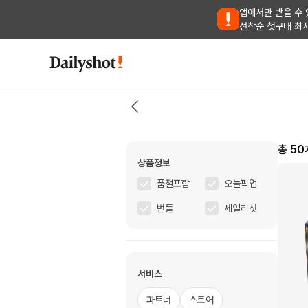
앱에서만 받을 수 
선착순 첫구매 최
총
50
상품정보
품절포함
오늘픽업
번들
세일리샷
서비스
파트너
스토어