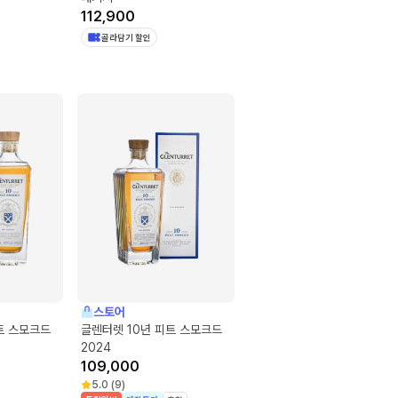
112,900
골라담기 할인
스토어
트 스모크드
글렌터렛 10년 피트 스모크드
2024
109,000
5.0
(
9
)