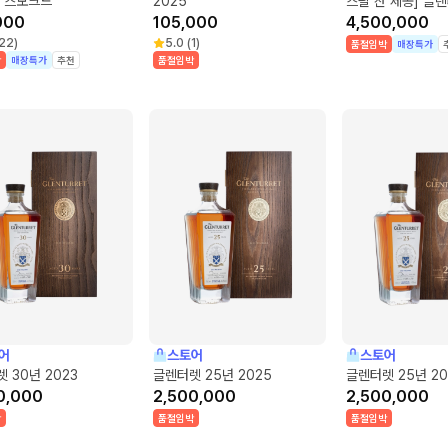
트 스모크드
2025
스탈 잔 제공] 글
000
105,000
4,500,000
22
)
5.0
(
1
)
품절임박
매장특가
박
매장특가
추천
품절임박
어
스토어
스토어
 30년 2023
글렌터렛 25년 2025
글렌터렛 25년 20
0,000
2,500,000
2,500,000
박
품절임박
품절임박