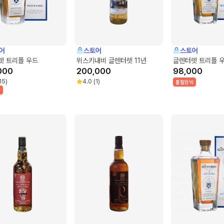
어
스토어
스토어
렛 트리플 우드
위스키내비 글렌터렛 11년
글렌터렛 트리플 우
000
200,000
98,000
15
)
4.0
(
1
)
품절임박
박