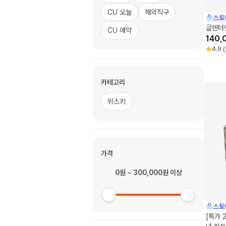
CU 오늘
해외직구
스토
글렌터렛
CU 예약
140,
4.9
(
카테고리
위스키
가격
0원 ~ 300,000원 이상
스토
[특가 