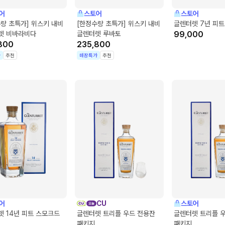
어
스토어
스토어
량 초특가] 위스키 내비
[한정수량 초특가] 위스키 내비
글렌터렛 7년 피트
렛 비바라비다
글렌터렛 루바토
99,000
800
235,800
가
추천
매장특가
추천
어
CU
스토어
 14년 피트 스모크드
글렌터렛 트리플 우드 전용잔
글렌터렛 트리플 
패키지
패키지