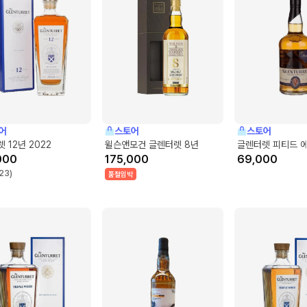
어
스토어
스토어
 12년 2022
윌슨앤모건 글렌터렛 8년
글렌터렛 피티드 
000
175,000
69,000
23
)
품절임박