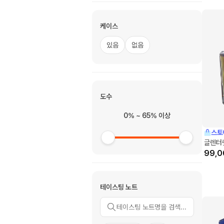
케이스
있음
없음
도수
0% ~ 65% 이상
스토
글렌터렛
99,0
테이스팅 노트