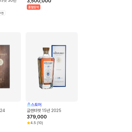
렌터렛 30년
3,500,000
품절임박
추천
스토어
24
글렌터렛 15년 2025
379,000
4.5
(
10
)