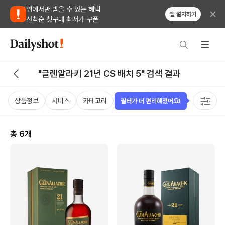
앱에서만 받을 수 있는 혜택
앱 설치하기
선착순 첫구매 최저가 쿠폰
"글렌알라키 21년 CS 배치 5" 검색 결과
상품정보
서비스
카테고리
가격
국가
용량
태그
필터가 더 편리해졌어요!
총
6
개