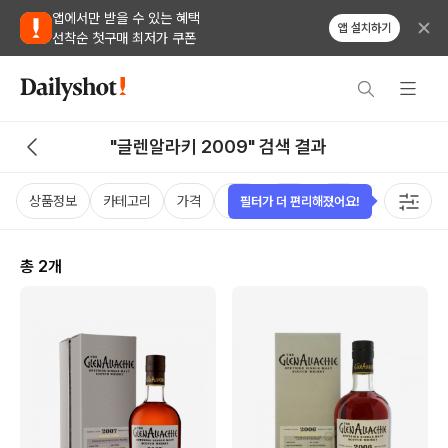
앱에서만 받을 수 있는 혜택
앱 설치하기
선착순 첫구매 최저가 쿠폰
"글렌알라키 2009" 검색 결과
상품정보
카테고리
가격
국가
용량
태그
케이스
필터가 더 편리해졌어요!
총
2
개