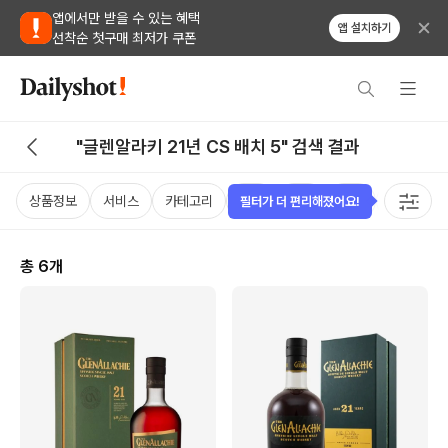
앱에서만 받을 수 있는 혜택
앱 설치하기
선착순 첫구매 최저가 쿠폰
"글렌알라키 21년 CS 배치 5" 검색 결과
상품정보
서비스
카테고리
가격
국가
용량
태그
필터가 더 편리해졌어요!
총
6
개