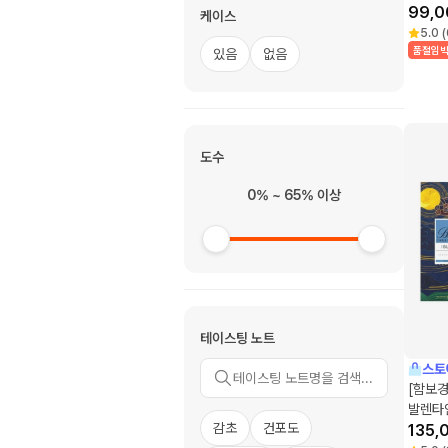
라스, 
99,0
케이스
5.0
(
품절임
있음
없음
도수
0% ~ 65% 이상
테이스팅 노트
스토
[함보
발렌타
감초
건포도
15년 
135,