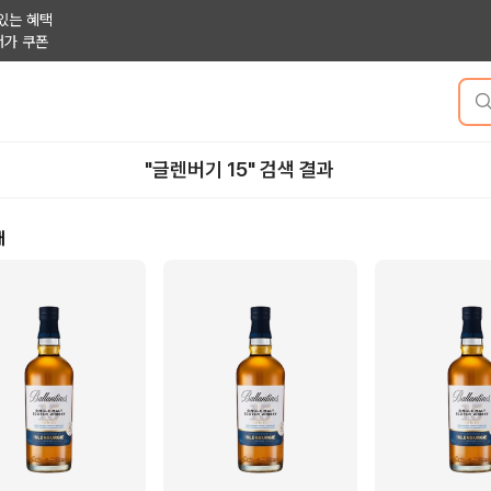
있는 혜택
저가 쿠폰
"글렌버기 15" 검색 결과
개