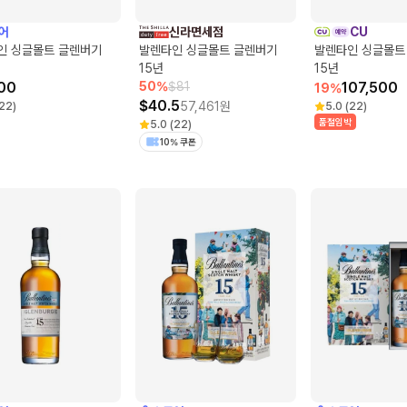
어
신라면세점
CU
인 싱글몰트 글렌버기
발렌타인 싱글몰트 글렌버기
발렌타인 싱글몰트
15년
15년
00
50
%
$
81
107,500
19
%
$
40.5
57,461
원
22
)
5.0
(
22
)
품절임박
5.0
(
22
)
10% 쿠폰