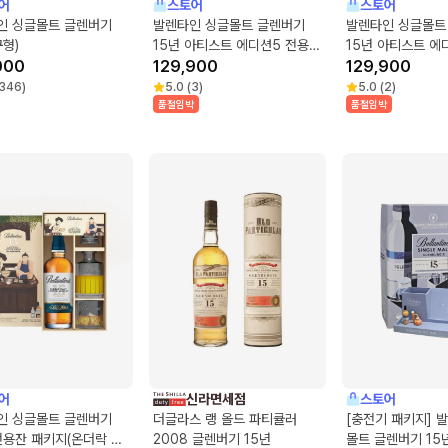
어
스토어
스토어
인 싱글몰트 글렌버기
발렌타인 싱글몰트 글렌버기
발렌타인 싱글몰트
구형)
15년 아티스트 에디션5 전용잔
15년 아티스트 에
000
패키지 (유러피안 노징 글라스
129,900
(노징 글라스 2개)
129,900
2개)
346
)
5.0
(
3
)
5.0
(
2
)
품절임박
품절임박
어
신라면세점
스토어
인 싱글몰트 글렌버기
더글라스 랭 올드 파티큘러
[충전기 패키지] 
전용잔 패키지(온더락 글
2008 글렌버기 15년
몰트 글렌버기 15