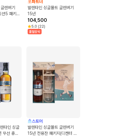
파트너
 글렌버기
발렌타인 싱글몰트 글렌버기
디션5 패키지
15년
104,500
5.0
(
22
)
품절임박
스토어
발렌타인 싱글
발렌타인 싱글몰트 글렌버기
년 무선 충전
15년 전용잔 패키지(디켄터 포