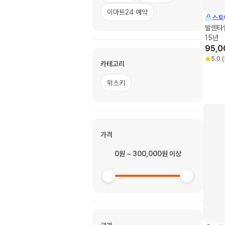
이마트24 예약
스토
발렌타
15년
95,0
5.0
(
카테고리
위스키
가격
0원 ~ 300,000원 이상