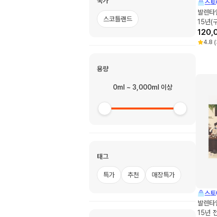
국가
스토
발렌타
스코틀랜드
15년(
120,
4.8
(
용량
0ml ~ 3,000ml 이상
태그
특가
추천
매장특가
스토
발렌타
15년 