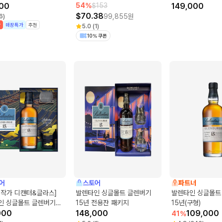
디캔터)
00
54
%
$
153
기 패키지
149,000
$
70.38
99,855
원
6
)
박
매장특가
추천
5.0
(
1
)
10% 쿠폰
어
스토어
파트너
경작가 디캔터&글라스]
발렌타인 싱글몰트 글렌버기
발렌타인 싱글몰트
인 싱글몰트 글렌버기
15년 전용잔 패키지
15년(구형)
전용잔 패키지
000
148,000
109,000
41
%