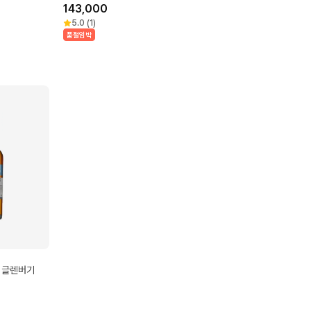
함)
143,000
5.0
(
1
)
품절임박
 글렌버기