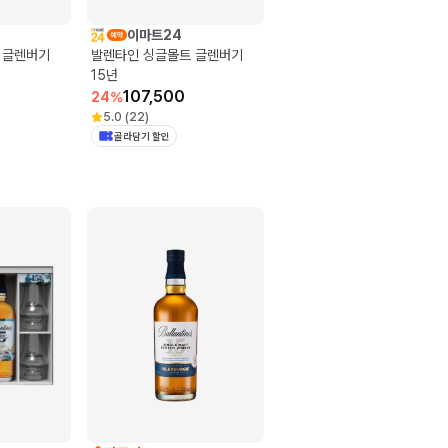
이마트24
 글렌버기
발렌타인 싱글몰트 글렌버기
15년
107,500
24
%
5.0
(
22
)
골라담기 할인