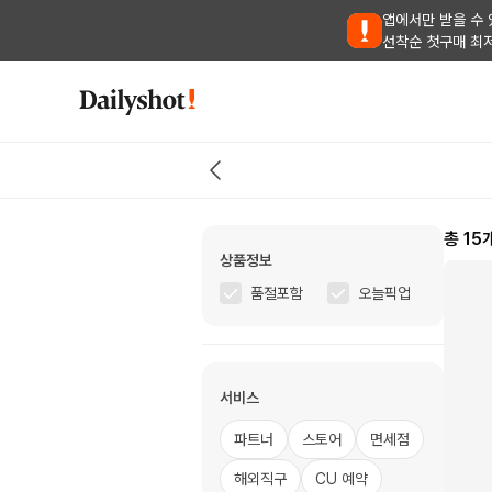
앱에서만 받을 수 
선착순 첫구매 최
총
15
상품정보
품절포함
오늘픽업
서비스
파트너
스토어
면세점
해외직구
CU 예약