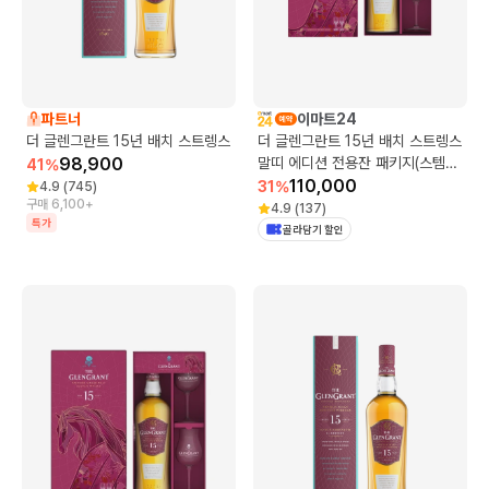
파트너
이마트24
더 글렌그란트 15년 배치 스트렝스
더 글렌그란트 15년 배치 스트렝스
98,900
말띠 에디션 전용잔 패키지(스템노
41
%
징 글라스 2개)
110,000
31
%
4.9
(
745
)
구매 6,100+
4.9
(
137
)
특가
골라담기 할인