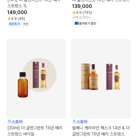
스트렝스 1L
139,000
149,000
4.9
(
745
)
구매 6,100+
4.9
(
46
)
골라담기 할인
매장특가
추천
스토어
스토어
[30ml] 더 글렌그란트 15년 배치
발베니 캐리비안 캐스크 14년 & 더
스트렝스 바이알
글렌그란트 15년 배치 스트렝스