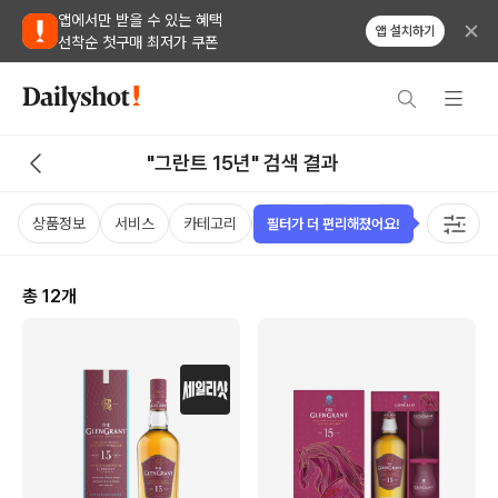
앱에서만 받을 수 있는 혜택
앱 설치하기
선착순 첫구매 최저가 쿠폰
"그란트 15년" 검색 결과
상품정보
서비스
카테고리
가격
국가
용량
태그
필터가 더 편리해졌어요!
총
12
개