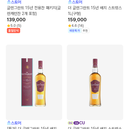
스토어
스토어
글렌그란트 15년 전용잔 패키지(글
더 글렌그란트 15년 배치 스트렝스
렌캐런잔 2개 포함)
1L(구형)
139,000
159,000
5.0
(
5
)
4.6
(
14
)
품절임박
매장특가
추천
스토어
CU
[특가] 더 글렌그란트 15년 배치
더 글렌그란트 15년 배치 스트렝스