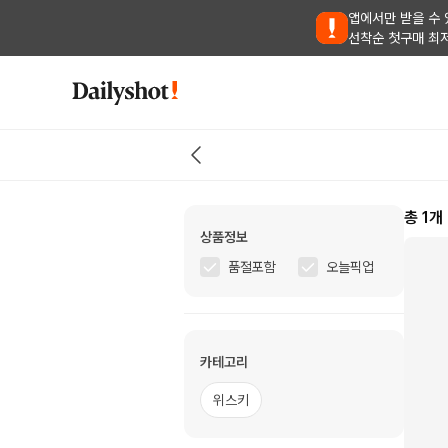
앱에서만 받을 수 
선착순 첫구매 최
총
1
개
상품정보
품절포함
오늘픽업
카테고리
위스키