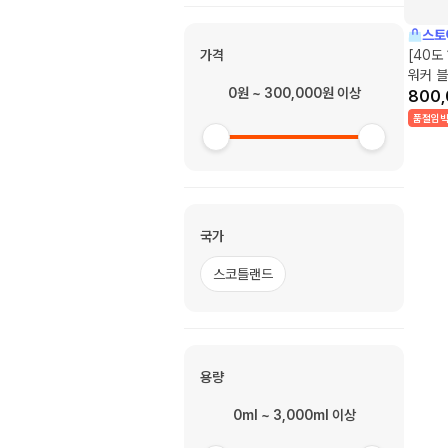
스토
가격
[40도
워커 블
0원 ~ 300,000원 이상
800,
품절임
국가
스코틀랜드
용량
0ml ~ 3,000ml 이상