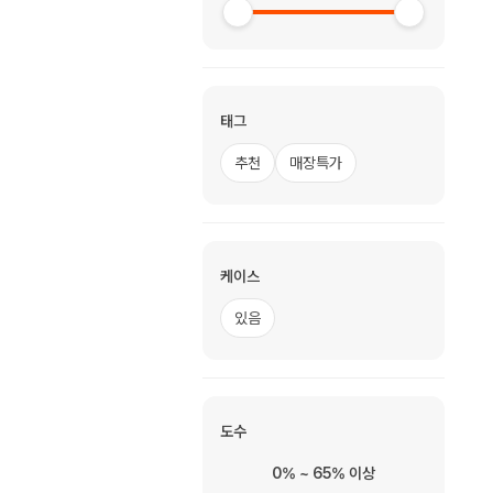
태그
추천
매장특가
케이스
있음
도수
0% ~ 65% 이상