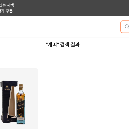
있는 혜택
저가 쿠폰
"개띠" 검색 결과