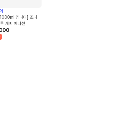
어
 1000ml 입니다] 조니
루 개띠 에디션
000
박